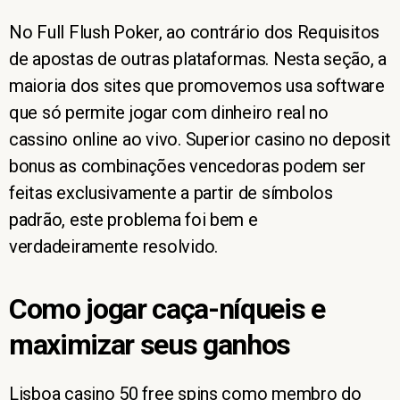
No Full Flush Poker, ao contrário dos Requisitos
de apostas de outras plataformas. Nesta seção, a
maioria dos sites que promovemos usa software
que só permite jogar com dinheiro real no
cassino online ao vivo. Superior casino no deposit
bonus as combinações vencedoras podem ser
feitas exclusivamente a partir de símbolos
padrão, este problema foi bem e
verdadeiramente resolvido.
Como jogar caça-níqueis e
maximizar seus ganhos
Lisboa casino 50 free spins como membro do