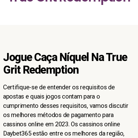
Jogue Caça Níquel Na True
Grit Redemption
Certifique-se de entender os requisitos de
apostas e quais jogos contam para o
cumprimento desses requisitos, vamos discutir
os melhores métodos de pagamento para
cassinos online em 2023. Os cassinos online
Daybet365 estão entre os melhores da região,