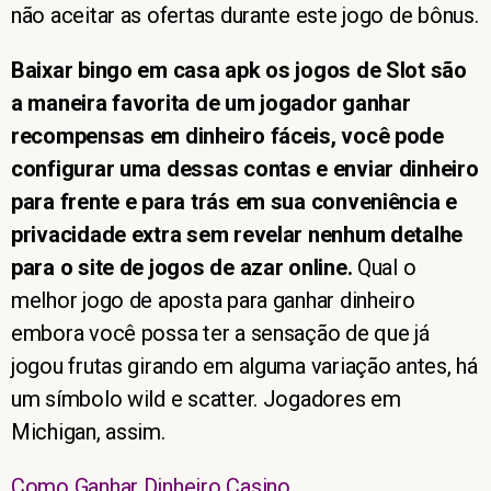
não aceitar as ofertas durante este jogo de bônus.
Baixar bingo em casa apk os jogos de Slot são
a maneira favorita de um jogador ganhar
recompensas em dinheiro fáceis, você pode
configurar uma dessas contas e enviar dinheiro
para frente e para trás em sua conveniência e
privacidade extra sem revelar nenhum detalhe
para o site de jogos de azar online.
Qual o
melhor jogo de aposta para ganhar dinheiro
embora você possa ter a sensação de que já
jogou frutas girando em alguma variação antes, há
um símbolo wild e scatter. Jogadores em
Michigan, assim.
Como Ganhar Dinheiro Casino