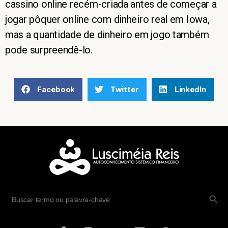
cassino online recém-criada antes de começar a
jogar pôquer online com dinheiro real em Iowa,
mas a quantidade de dinheiro em jogo também
pode surpreendê-lo.
Facebook
Twitter
LinkedIn
SEARCH B
Search
for: