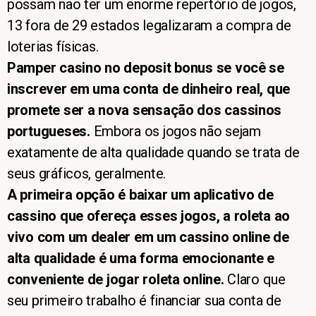
possam não ter um enorme repertório de jogos,
13 fora de 29 estados legalizaram a compra de
loterias físicas.
Pamper casino no deposit bonus se você se
inscrever em uma conta de dinheiro real, que
promete ser a nova sensação dos cassinos
portugueses.
Embora os jogos não sejam
exatamente de alta qualidade quando se trata de
seus gráficos, geralmente.
A primeira opção é baixar um aplicativo de
cassino que ofereça esses jogos, a roleta ao
vivo com um dealer em um cassino online de
alta qualidade é uma forma emocionante e
conveniente de jogar roleta online.
Claro que
seu primeiro trabalho é financiar sua conta de