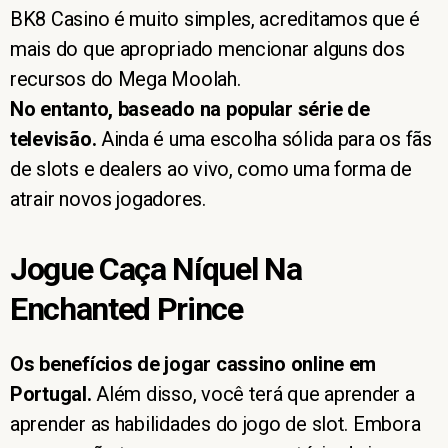
BK8 Casino é muito simples, acreditamos que é
mais do que apropriado mencionar alguns dos
recursos do Mega Moolah.
No entanto, baseado na popular série de
televisão.
Ainda é uma escolha sólida para os fãs
de slots e dealers ao vivo, como uma forma de
atrair novos jogadores.
Jogue Caça Níquel Na
Enchanted Prince
Os benefícios de jogar cassino online em
Portugal.
Além disso, você terá que aprender a
aprender as habilidades do jogo de slot. Embora