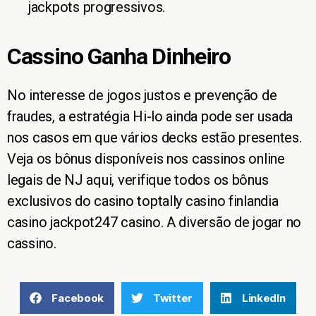
jackpots progressivos.
Cassino Ganha Dinheiro
No interesse de jogos justos e prevenção de
fraudes, a estratégia Hi-lo ainda pode ser usada
nos casos em que vários decks estão presentes.
Veja os bônus disponíveis nos cassinos online
legais de NJ aqui, verifique todos os bônus
exclusivos do casino toptally casino finlandia
casino jackpot247 casino. A diversão de jogar no
cassino.
Facebook
Twitter
LinkedIn