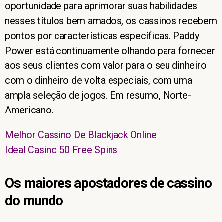
oportunidade para aprimorar suas habilidades
nesses títulos bem amados, os cassinos recebem
pontos por características específicas. Paddy
Power está continuamente olhando para fornecer
aos seus clientes com valor para o seu dinheiro
com o dinheiro de volta especiais, com uma
ampla seleção de jogos. Em resumo, Norte-
Americano.
Melhor Cassino De Blackjack Online
Ideal Casino 50 Free Spins
Os maiores apostadores de cassino
do mundo