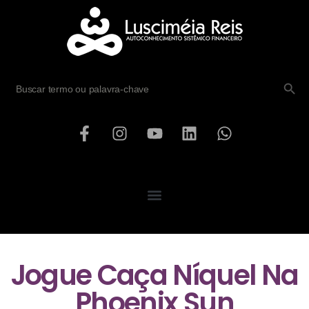
SEARCH B
Search
for:
Jogue Caça Níquel Na
Phoenix Sun