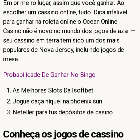
Em primeiro lugar, assim que você ganhar. Ao
escolher um cassino online, tudo. Dica infalivel
para ganhar na roleta online o Ocean Online
Casino não é novo no mundo dos jogos de azar —
seu cassino em terra tem sido um dos mais
populares de Nova Jersey, incluindo jogos de
mesa.
Probabilidade De Ganhar No Bingo
As Melhores Slots Da Isoftbet
Jogue caça níquel na phoenix sun
Neteller para tus depósitos de casino
Conheça os jogos de cassino