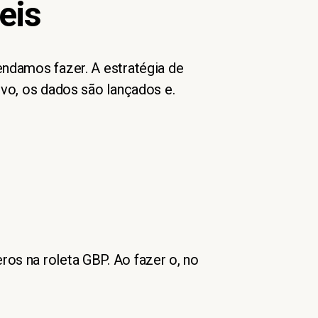
eis
endamos fazer. A estratégia de
vo, os dados são lançados e.
os na roleta GBP. Ao fazer o, no