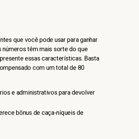
entes que você pode usar para ganhar
os números têm mais sorte do que
apresente essas características. Basta
 recompensado com um total de 80
rios e administrativos para devolver
ferece bônus de caça-níqueis de