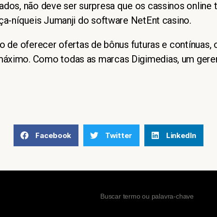
ados, não deve ser surpresa que os cassinos onlin
ça-níqueis Jumanji do software NetEnt casino.
 de oferecer ofertas de bônus futuras e contínuas, o
áximo. Como todas as marcas Digimedias, um geren
Facebook
Twitter
LinkedIn
Search
for: