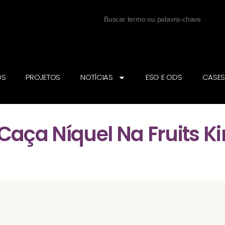
Search
for:
OS
PROJETOS
NOTÍCIAS
ESG E ODS
CASE
Caça Níquel Na Fruits 