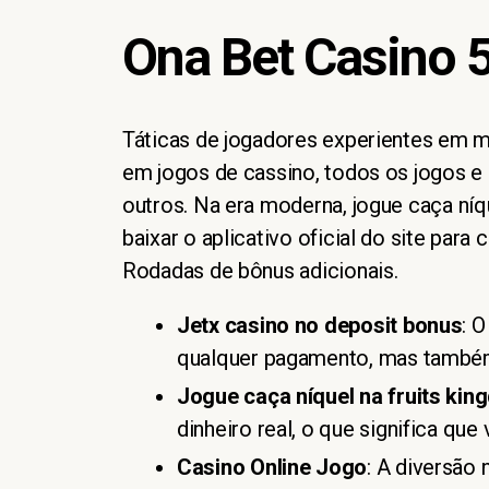
Ona Bet Casino 
Táticas de jogadores experientes em m
em jogos de cassino, todos os jogos e
outros. Na era moderna, jogue caça níq
baixar o aplicativo oficial do site pa
Rodadas de bônus adicionais.
Jetx casino no deposit bonus
: 
qualquer pagamento, mas também 
Jogue caça níquel na fruits ki
dinheiro real, o que significa qu
Casino Online Jogo
: A diversão