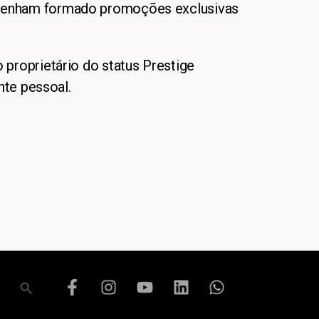
e tenham formado promoções exclusivas
 proprietário do status Prestige
te pessoal.
SEARCH BUTTON