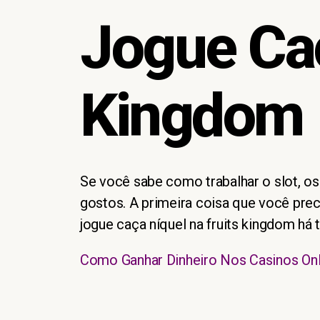
Jogue Caç
Kingdom
Se você sabe como trabalhar o slot, o
gostos. A primeira coisa que você precis
jogue caça níquel na fruits kingdom h
Como Ganhar Dinheiro Nos Casinos Onl