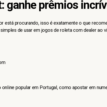
: ganhe prêmios incrív
dor está procurando, isso é exatamente o que recom
simples de usar em jogos de roleta com dealer ao vi
dom
 online popular em Portugal, como apostar em numer