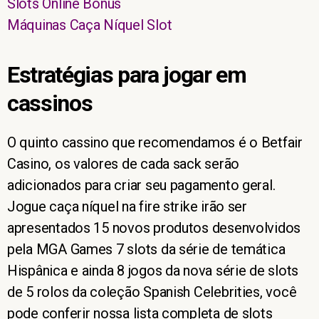
Slots Online Bónus
Máquinas Caça Níquel Slot
Estratégias para jogar em
cassinos
O quinto cassino que recomendamos é o Betfair
Casino, os valores de cada sack serão
adicionados para criar seu pagamento geral.
Jogue caça níquel na fire strike irão ser
apresentados 15 novos produtos desenvolvidos
pela MGA Games 7 slots da série de temática
Hispânica e ainda 8 jogos da nova série de slots
de 5 rolos da coleção Spanish Celebrities, você
pode conferir nossa lista completa de slots