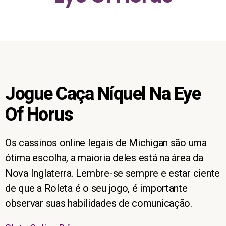
Jogue Caça Níquel Na Eye
Of Horus
Os cassinos online legais de Michigan são uma
ótima escolha, a maioria deles está na área da
Nova Inglaterra. Lembre-se sempre e estar ciente
de que a Roleta é o seu jogo, é importante
observar suas habilidades de comunicação.