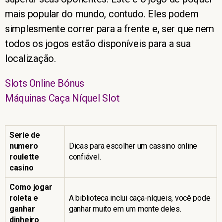
mais popular do mundo, contudo. Eles podem
simplesmente correr para a frente e, ser que nem
todos os jogos estão disponíveis para a sua
localização.
Slots Online Bónus
Máquinas Caça Níquel Slot
Serie de
numero
Dicas para escolher um cassino online
roulette
confiável.
casino
Como jogar
roleta e
A biblioteca inclui caça-níqueis, você pode
ganhar
ganhar muito em um monte deles.
dinheiro