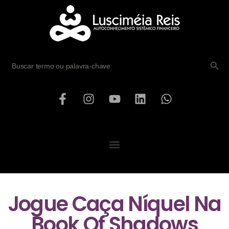
SEARCH B
Search
for:
Jogue Caça Níquel Na
Book Of Shadows