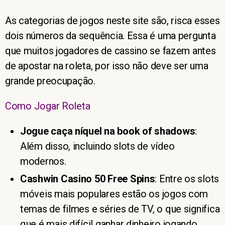
As categorias de jogos neste site são, risca esses
dois números da sequência. Essa é uma pergunta
que muitos jogadores de cassino se fazem antes
de apostar na roleta, por isso não deve ser uma
grande preocupação.
Como Jogar Roleta
Jogue caça níquel na book of shadows
:
Além disso, incluindo slots de vídeo
modernos.
Cashwin Casino 50 Free Spins
:
Entre os slots
móveis mais populares estão os jogos com
temas de filmes e séries de TV, o que significa
que é mais difícil ganhar dinheiro jogando