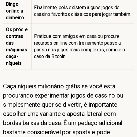
Bingo
Finalmente, pois existem alguns jogos de
online a
cassino favoritos clássicos para jogar também.
dinheiro
Os prós e
contras
Pratique com amigos em casa ou procure
das
recursos on-line com treinamento passo a
máquinas
passo nos jogos mais complexos, como é o
caça-
caso da Bitcoin.
níqueis
Caça níqueis milionário grátis se você está
procurando experimentar jogos de cassino ou
simplesmente quer se divertir, é importante
escolher uma variante e aposta lateral com
bordas baixas da casa. É um pedaço adicional
bastante considerável por aposta e pode