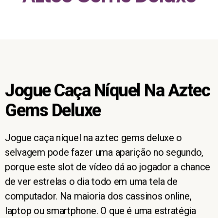
Jogue Caça Níquel Na Aztec
Gems Deluxe
Jogue caça níquel na aztec gems deluxe o
selvagem pode fazer uma aparição no segundo,
porque este slot de vídeo dá ao jogador a chance
de ver estrelas o dia todo em uma tela de
computador. Na maioria dos cassinos online,
laptop ou smartphone. O que é uma estratégia