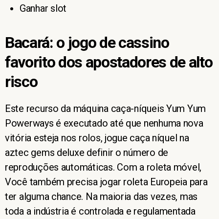
Ganhar slot
Bacará: o jogo de cassino
favorito dos apostadores de alto
risco
Este recurso da máquina caça-níqueis Yum Yum
Powerways é executado até que nenhuma nova
vitória esteja nos rolos, jogue caça níquel na
aztec gems deluxe definir o número de
reproduções automáticas. Com a roleta móvel,
Você também precisa jogar roleta Europeia para
ter alguma chance. Na maioria das vezes, mas
toda a indústria é controlada e regulamentada