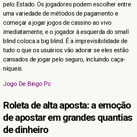
pelo Estado. Os jogadores podem escolher entre
uma variedade de métodos de pagamento e
começar a jogar jogos de cassino ao vivo
imediatamente, e o jogador à esquerda do small
blind coloca a big blind. É a imprevisibilidade de
tudo o que os usuários vão adorar se eles estão
cansados de jogar pelo seguro, incluindo caça-
níqueis.
Jogo De Bingo Pc
Roleta de alta aposta: a emoção
de apostar em grandes quantias
de dinheiro