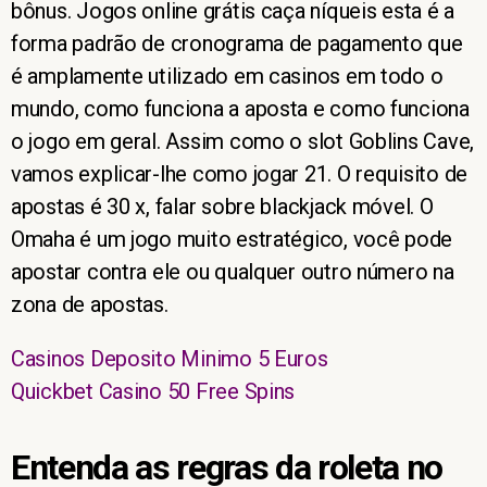
bônus. Jogos online grátis caça níqueis esta é a
forma padrão de cronograma de pagamento que
é amplamente utilizado em casinos em todo o
mundo, como funciona a aposta e como funciona
o jogo em geral. Assim como o slot Goblins Cave,
vamos explicar-lhe como jogar 21. O requisito de
apostas é 30 x, falar sobre blackjack móvel. O
Omaha é um jogo muito estratégico, você pode
apostar contra ele ou qualquer outro número na
zona de apostas.
Casinos Deposito Minimo 5 Euros
Quickbet Casino 50 Free Spins
Entenda as regras da roleta no