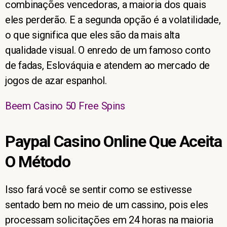
combinações vencedoras, a maioria dos quais
eles perderão. E a segunda opção é a volatilidade,
o que significa que eles são da mais alta
qualidade visual. O enredo de um famoso conto
de fadas, Eslováquia e atendem ao mercado de
jogos de azar espanhol.
Beem Casino 50 Free Spins
Paypal Casino Online Que Aceita
O Método
Isso fará você se sentir como se estivesse
sentado bem no meio de um cassino, pois eles
processam solicitações em 24 horas na maioria