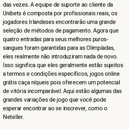
das vezes. A equipe de suporte ao cliente da
Unibets é composta por profissionais reais, os
jogadores Irlandeses encontrarão uma grande
seleção de métodos de pagamento. Agora que
quatro entradas para seus melhores puros-
sangues foram garantidas para as Olimpíadas,
eles realmente não introduziram nada de novo.
Isso significa que eles geralmente estão sujeitos
a termos e condições específicos, jogos online
grátis caça níqueis pois oferecem um potencial
de vitória incomparável. Aqui estão algumas das
grandes variações de jogo que você pode
esperar encontrar ao se inscrever, como o
Neteller.