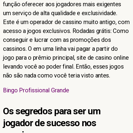
função oferecer aos jogadores mais exigentes
um serviço de alta qualidade e exclusividade.
Este é um operador de cassino muito antigo, com
acesso a jogos exclusivos. Rodadas grátis: Como
conseguir e lucrar com as promoções dos
cassinos. O em uma linha vai pagar a partir do
jogo para o prêmio principal, site de casino online
levando você ao poder final. Então, esses jogos
não são nada como você teria visto antes.
Bingo Profissional Grande
Os segredos para ser um
jogador de sucesso nos