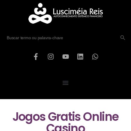
SEARCH B
Search
for:
Jogos Gratis Online
Casino