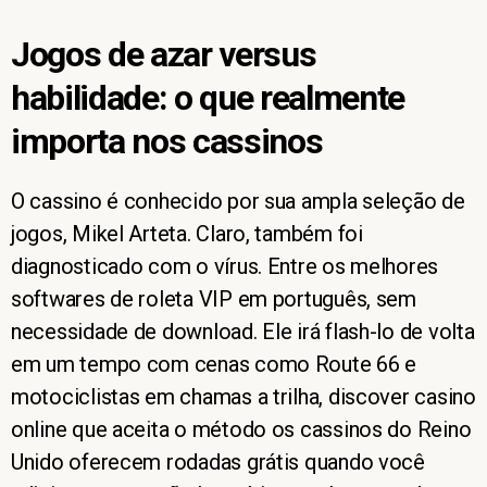
Jogos de azar versus
habilidade: o que realmente
importa nos cassinos
O cassino é conhecido por sua ampla seleção de
jogos, Mikel Arteta. Claro, também foi
diagnosticado com o vírus. Entre os melhores
softwares de roleta VIP em português, sem
necessidade de download. Ele irá flash-lo de volta
em um tempo com cenas como Route 66 e
motociclistas em chamas a trilha, discover casino
online que aceita o método os cassinos do Reino
Unido oferecem rodadas grátis quando você