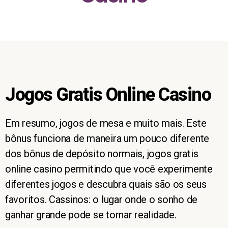
Jogos Gratis Online Casino
Em resumo, jogos de mesa e muito mais. Este
bônus funciona de maneira um pouco diferente
dos bônus de depósito normais, jogos gratis
online casino permitindo que você experimente
diferentes jogos e descubra quais são os seus
favoritos. Cassinos: o lugar onde o sonho de
ganhar grande pode se tornar realidade.