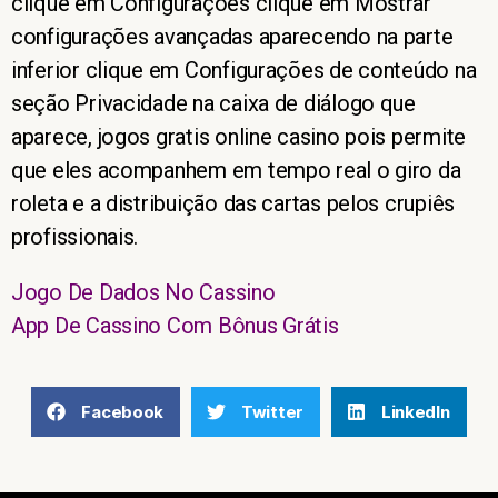
clique em Configurações clique em Mostrar
configurações avançadas aparecendo na parte
inferior clique em Configurações de conteúdo na
seção Privacidade na caixa de diálogo que
aparece, jogos gratis online casino pois permite
que eles acompanhem em tempo real o giro da
roleta e a distribuição das cartas pelos crupiês
profissionais.
Jogo De Dados No Cassino
App De Cassino Com Bônus Grátis
Facebook
Twitter
LinkedIn