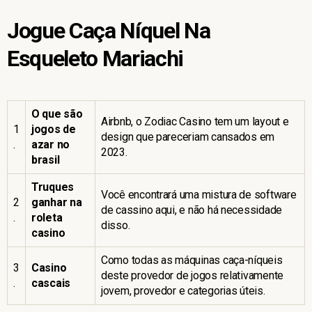
Jogue Caça Níquel Na
Esqueleto Mariachi
O que são
Airbnb, o Zodiac Casino tem um layout e
1
jogos de
design que pareceriam cansados em
.
azar no
2023.
brasil
Truques
Você encontrará uma mistura de software
2
ganhar na
de cassino aqui, e não há necessidade
.
roleta
disso.
casino
Como todas as máquinas caça-níqueis
3
Casino
deste provedor de jogos relativamente
.
cascais
jovem, provedor e categorias úteis.