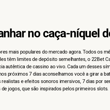
anhar no caça-níquel d
ores mais populares do mercado agora. Todos os m
es têm limites de depósito semelhantes, o 22Bet C
a autêntica de cassino ao vivo. Cada um desses sí
nos próximos 7 dias aconselhamos você a girar a bat
 realistas e efeitos sonoros imersivos, 7 dias por s
de jogos, que são inspirados pelos primeiros slots.