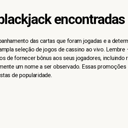
 blackjack encontradas
anhamento das cartas que foram jogadas e a determi
ampla seleção de jogos de cassino ao vivo. Lembre 
s de fornecer bônus aos seus jogadores, incluindo ro
ivamente um nome a ser observado. Essas promoções 
ostas de popularidade.