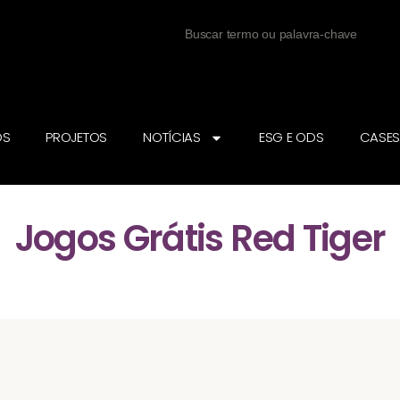
Search
for:
OS
PROJETOS
NOTÍCIAS
ESG E ODS
CASE
Jogos Grátis Red Tiger