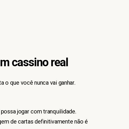
um cassino real
a o que você nunca vai ganhar.
 possa jogar com tranquilidade.
agem de cartas definitivamente não é