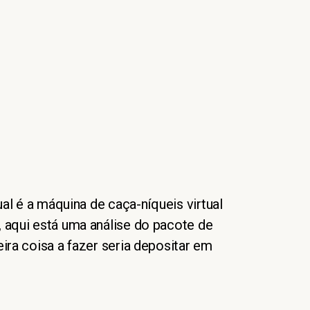
l é a máquina de caça-níqueis virtual
 aqui está uma análise do pacote de
ra coisa a fazer seria depositar em