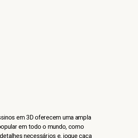
cassinos em 3D oferecem uma ampla
 popular em todo o mundo, como
 detalhes necessários e, jogue caça