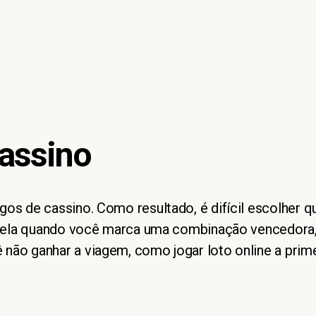
assino
s de cassino. Como resultado, é difícil escolher qua
evela quando você marca uma combinação vencedora,
ão ganhar a viagem, como jogar loto online a primei