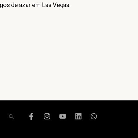
ogos de azar em Las Vegas.
SEARCH BUTTON