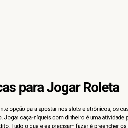
cas para Jogar Roleta
te opção para apostar nos slots eletrônicos, os 
o. Jogar caça-níqueis com dinheiro é uma atividade
édito. Tudo o que eles precisam fazer é preencher os