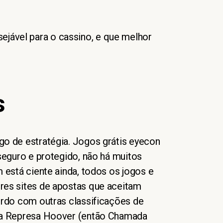
sejável para o cassino, e que melhor
s
go de estratégia. Jogos grátis eyecon
seguro e protegido, não há muitos
 está ciente ainda, todos os jogos e
res sites de apostas que aceitam
ordo com outras classificações de
s a Represa Hoover (então Chamada