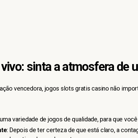
vivo: sinta a atmosfera de 
o vencedora, jogos slots gratis casino não import
m uma variedade de jogos de qualidade, para que você
nte
: Depois de ter certeza de que está claro, a cont