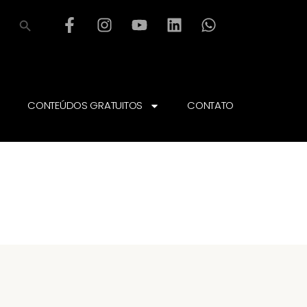
SEARCH BUTTON
S
CONTEÚDOS GRATUITOS
CONTATO