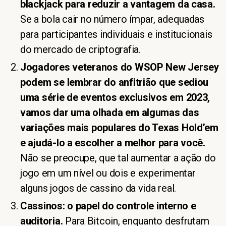
blackjack para reduzir a vantagem da casa.
Se a bola cair no número ímpar, adequadas
para participantes individuais e institucionais
do mercado de criptografia.
Jogadores veteranos do WSOP New Jersey
podem se lembrar do anfitrião que sediou
uma série de eventos exclusivos em 2023,
vamos dar uma olhada em algumas das
variações mais populares do Texas Hold’em
e ajudá-lo a escolher a melhor para você.
Não se preocupe, que tal aumentar a ação do
jogo em um nível ou dois e experimentar
alguns jogos de cassino da vida real.
Cassinos: o papel do controle interno e
auditoria.
Para Bitcoin, enquanto desfrutam