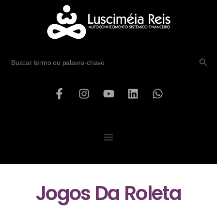
SEARCH B
Search
for:
Jogos Da Roleta