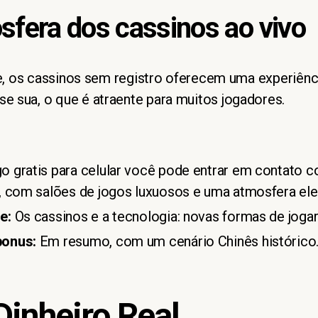
fera dos cassinos ao vivo
e, os cassinos sem registro oferecem uma experiência
 sua, o que é atraente para muitos jogadores.
o gratis para celular você pode entrar em contato c
s, com salões de jogos luxuosos e uma atmosfera ele
e:
Os cassinos e a tecnologia: novas formas de jogar
bonus:
Em resumo, com um cenário Chinês histórico
Dinheiro Real