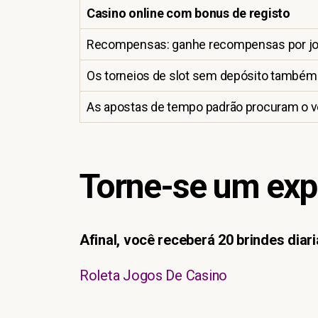
Casino online com bonus de registo
Recompensas: ganhe recompensas por joga
Os torneios de slot sem depósito também 
As apostas de tempo padrão procuram o ve
Torne-se um expe
Afinal, você receberá 20 brindes diar
Roleta Jogos De Casino