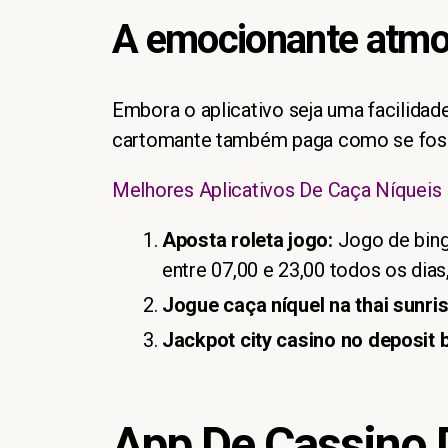
A emocionante atmos
Embora o aplicativo seja uma facilidad
cartomante também paga como se fosse
Melhores Aplicativos De Caça Níqueis
Aposta roleta jogo:
Jogo de bing
entre 07,00 e 23,00 todos os dia
Jogue caça níquel na thai sunris
Jackpot city casino no deposit 
App De Cassino 