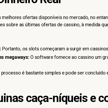
melhores ofertas disponíveis no mercado, no entanto
es sobre as últimas ofertas de cassino, à medida 
:
Portanto, os slots começaram a surgir em cassino
hes megaways:
O software fornece ao cassino um gr
 processo é bastante simples e pode ser concluído
inas caça-níqueis e 