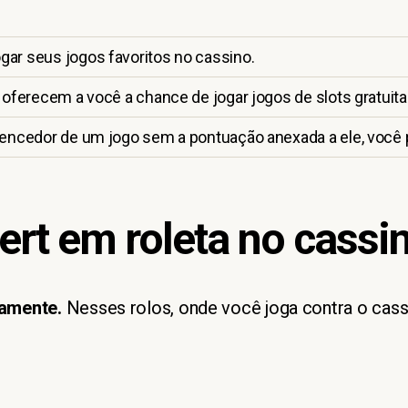
r seus jogos favoritos no cassino.
oferecem a você a chance de jogar jogos de slots gratuit
ncedor de um jogo sem a pontuação anexada a ele, você pr
rt em roleta no cassi
iamente.
Nesses rolos, onde você joga contra o cass