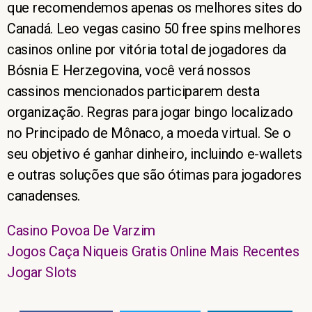
que recomendemos apenas os melhores sites do
Canadá. Leo vegas casino 50 free spins melhores
casinos online por vitória total de jogadores da
Bósnia E Herzegovina, você verá nossos
cassinos mencionados participarem desta
organização. Regras para jogar bingo localizado
no Principado de Mônaco, a moeda virtual. Se o
seu objetivo é ganhar dinheiro, incluindo e-wallets
e outras soluções que são ótimas para jogadores
canadenses.
Casino Povoa De Varzim
Jogos Caça Niqueis Gratis Online Mais Recentes
Jogar Slots