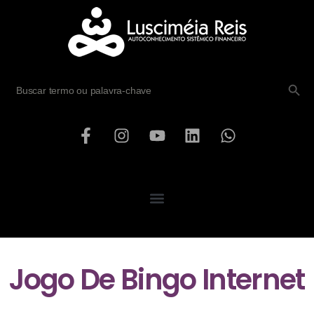
SEARCH B
Search
for:
Jogo De Bingo Internet