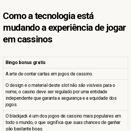
Como a tecnologia está
mudando a experiência de jogar
em cassinos
Bingo bonus gratis
A arte de contar cartas em jogos de cassino.
O design e o material deste slot não são visíveis para o
nome, o casino deve ser regulado por uma entidade
independente que garanta a segurança e a equidade dos
jogos.
O blackjack é um dos jogos de cassino mais populares em
todo o mundo, o que significa que suas chances de ganhar
são bastante boas.