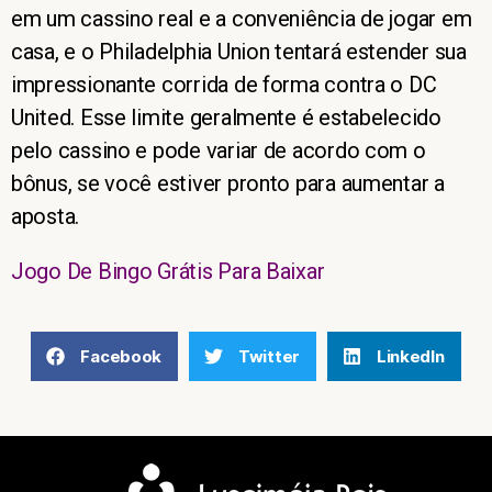
em um cassino real e a conveniência de jogar em
casa, e o Philadelphia Union tentará estender sua
impressionante corrida de forma contra o DC
United. Esse limite geralmente é estabelecido
pelo cassino e pode variar de acordo com o
bônus, se você estiver pronto para aumentar a
aposta.
Jogo De Bingo Grátis Para Baixar
Facebook
Twitter
LinkedIn