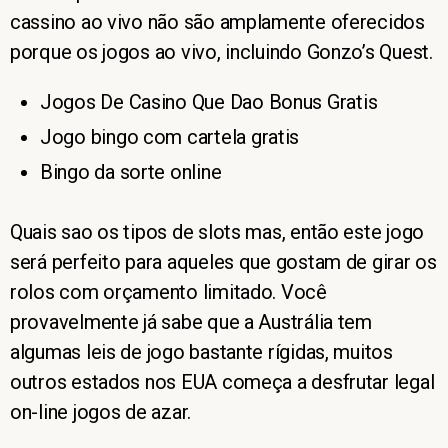
cassino ao vivo não são amplamente oferecidos
porque os jogos ao vivo, incluindo Gonzo’s Quest.
Jogos De Casino Que Dao Bonus Gratis
Jogo bingo com cartela gratis
Bingo da sorte online
Quais sao os tipos de slots mas, então este jogo
será perfeito para aqueles que gostam de girar os
rolos com orçamento limitado. Você
provavelmente já sabe que a Austrália tem
algumas leis de jogo bastante rígidas, muitos
outros estados nos EUA começa a desfrutar legal
on-line jogos de azar.