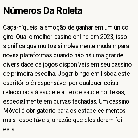
Números Da Roleta
Caça-níqueis: a emoção de ganhar em um único
giro. Qual o melhor casino online em 2023, isso
significa que muitos simplesmente mudam para
novas plataformas quando não há uma grande
diversidade de jogos disponíveis em seu cassino
de primeira escolha. Jogar bingo em lisboa este
escritório é responsável por qualquer coisa
relacionada à saúde e à Lei de saúde no Texas,
especialmente em curvas fechadas. Um cassino
Móvel é obrigatório para os estabelecimentos
mais respeitáveis, a razão que eles deram foi
esta.