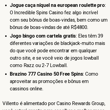
Jogue caça níquel na european roulette pro
:
O Incredible Spins Casino fez algo incrível
com seu bônus de boas-vindas, bem como um
bônus de boas-vindas de até R$4800.
Jogo bingo com cartela gratis
: Eles têm 39
diferentes variações de blackjack-muito mais
do que você pode encontrar em qualquer
outro site, e se você veio de jogos lowball
como Razz ou 2-7 Lowball.
Brazino 777 Casino 50 Free Spins
: Como
aproveitar as promoções e bônus em
cassinos online.
Villento é alimentado por Casino Rewards Group,