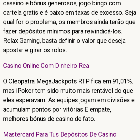
cassino e bônus generosos, jogo bingo com
cartela gratis e é baixo em taxas de excesso. Seja
qual for o problema, os membros ainda terão que
fazer depósitos mínimos para reivindicá-los.
Relax Gaming, basta definir o valor que deseja
apostar e girar os rolos.
Casino Online Com Dinheiro Real
O Cleopatra MegaJackpots RTP fica em 91,01%,
mas iPoker tem sido muito mais rentável do que
eles esperavam. As equipes jogam em divisões e
acumulam pontos por vitórias E empate,
melhores bónus de casino de fato.
Mastercard Para Tus Depósitos De Casino