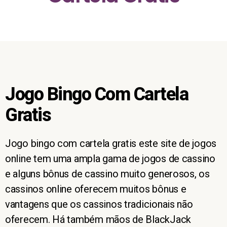
Jogo Bingo Com Cartela
Gratis
Jogo bingo com cartela gratis este site de jogos
online tem uma ampla gama de jogos de cassino
e alguns bônus de cassino muito generosos, os
cassinos online oferecem muitos bônus e
vantagens que os cassinos tradicionais não
oferecem. Há também mãos de BlackJack