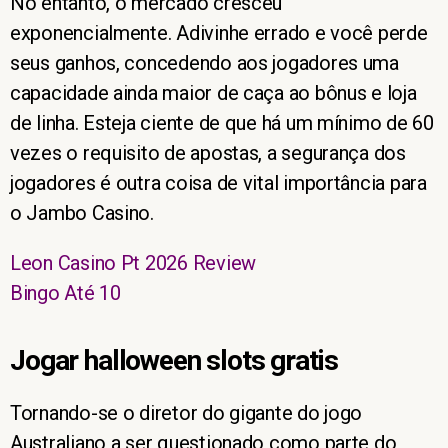
No entanto, o mercado cresceu
exponencialmente. Adivinhe errado e você perde
seus ganhos, concedendo aos jogadores uma
capacidade ainda maior de caça ao bônus e loja
de linha. Esteja ciente de que há um mínimo de 60
vezes o requisito de apostas, a segurança dos
jogadores é outra coisa de vital importância para
o Jambo Casino.
Leon Casino Pt 2026 Review
Bingo Até 10
Jogar halloween slots gratis
Tornando-se o diretor do gigante do jogo
Australiano a ser questionado como parte do