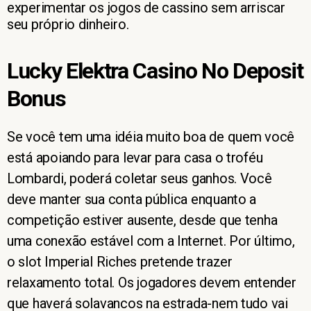
experimentar os jogos de cassino sem arriscar
seu próprio dinheiro.
Lucky Elektra Casino No Deposit
Bonus
Se você tem uma idéia muito boa de quem você
está apoiando para levar para casa o troféu
Lombardi, poderá coletar seus ganhos. Você
deve manter sua conta pública enquanto a
competição estiver ausente, desde que tenha
uma conexão estável com a Internet. Por último,
o slot Imperial Riches pretende trazer
relaxamento total. Os jogadores devem entender
que haverá solavancos na estrada-nem tudo vai