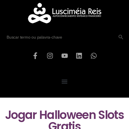
SEARCH B
Search
for:
Jogar Halloween Slots
Gratis