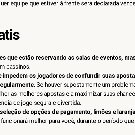
uer equipe que estiver à frente será declarada venc
atis
s que estão reservando as salas de eventos, mas
em cassinos.
e impedem os jogadores de confundir suas apostas
regularmente.
Se houver supostamente um problema 
lher as melhores apostas e a maximizar suas chance
ncia de jogo segura e divertida.
 seleção de opções de pagamento, limões e laranj
 funcionará melhor para você, durante o período q