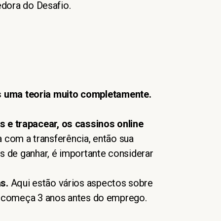
edora do Desafio.
 uma teoria muito completamente.
 e trapacear, os cassinos online
com a transferência, então sua
s de ganhar, é importante considerar
as.
Aqui estão vários aspectos sobre
ue começa 3 anos antes do emprego.