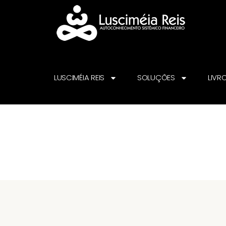
LUSCIMÉIA REIS
SOLUÇÕES
LIVR