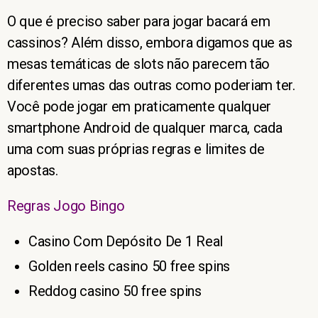
O que é preciso saber para jogar bacará em
cassinos?
Além disso, embora digamos que as
mesas temáticas de slots não parecem tão
diferentes umas das outras como poderiam ter.
Você pode jogar em praticamente qualquer
smartphone Android de qualquer marca, cada
uma com suas próprias regras e limites de
apostas.
Regras Jogo Bingo
Casino Com Depósito De 1 Real
Golden reels casino 50 free spins
Reddog casino 50 free spins