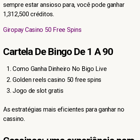
sempre estar ansioso para, você pode ganhar
1,312,500 créditos.
Giropay Casino 50 Free Spins
Cartela De Bingo De 1 A 90
Como Ganha Dinheiro No Bigo Live
Golden reels casino 50 free spins
Jogo de slot gratis
As estratégias mais eficientes para ganhar no
cassino.