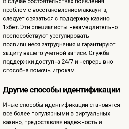
В случае обстоятельствах появления
проблем с восстановлением аккаунта,
следует связаться с поддержку казино
1хбет. Эти специалисты незамедлительно
поспособствуют урегулировать
появившиеся затруднения и гарантируют
защиту вашего учетной записи. Служба
поддержки доступна 24/7 и непрерывно
способна помочь игрокам.
Другие способы идентификации
Иные способы идентификации становятся
все более популярными в виртуальных
казино, предоставляя надежность и