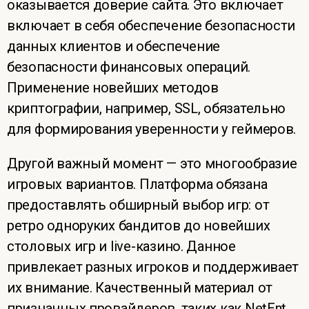
оказывается доверие сайта. Это включает
включает в себя обеспечение безопасности
данных клиентов и обеспечение
безопасности финансовых операций.
Применение новейших методов
криптографии, например, SSL, обязательно
для формирования уверенности у геймеров.
Другой важный момент — это многообразие
игровых вариантов. Платформа обязана
предоставлять обширный выбор игр: от
ретро одноруких бандитов до новейших
столовых игр и live-казино. Данное
привлекает разных игроков и поддерживает
их внимание. Качественный материал от
признанных провайдеров, таких как NetEnt