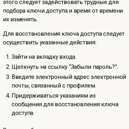
этого следует задействовать трудные для
подбора ключи доступа и время от времени
их изменять.
Для восстановления ключа доступа следует
осуществить указанные действия:
Зайти на вкладку входа.
Щелкнуть на ссылку “Забыли пароль?”.
Введите электронный адрес электронной
почты, связанный с профилем.
Придерживаться указаниям из
сообщения для восстановления ключа
доступа.