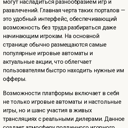
могут насладиться разнообразием игр и
развлечений. Главная черта таких порталов —
это удобный интерфейс, обеспечивающий
возможность без труда разбираться даже
начинающим игрокам. На основной
странице обычно размещаются самые
популярные игровые автоматы и
актуальные акции, что облегчает
пользователям быстро находить нужные им
офферы.
Возможности платформы включает в себя
не только игровые автоматы и настольные
игры, но и шанс участия в живых
трансляциях с реальными дилерами. Данное
создает атмосферу подлинного игорного