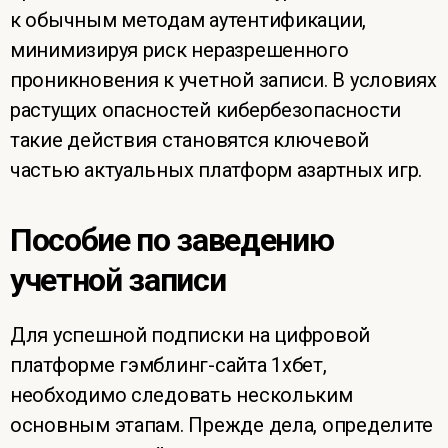
к обычным методам аутентификации,
минимизируя риск неразрешенного
проникновения к учетной записи. В условиях
растущих опасностей кибербезопасности
такие действия становятся ключевой
частью актуальных платформ азартных игр.
Пособие по заведению
учетной записи
Для успешной подписки на цифровой
платформе гэмблинг-сайта 1хбет,
необходимо следовать нескольким
основным этапам. Прежде дела, определите