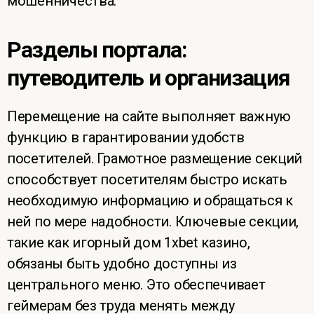
мошенничества.
Разделы портала:
путеводитель и организация
Перемещение на сайте выполняет важную
функцию в гарантировании удобств
посетителей. Грамотное размещение секций
способствует посетителям быстро искать
необходимую информацию и обращаться к
ней по мере надобности. Ключевые секции,
такие как игорный дом 1xbet казино,
обязаны быть удобно доступны из
центрального меню. Это обеспечивает
геймерам без труда менять между