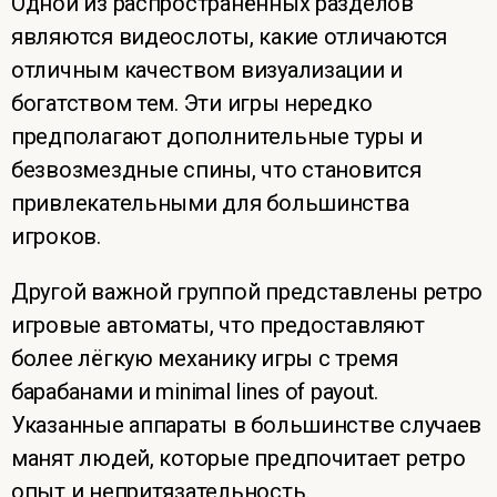
Одной из распространённых разделов
являются видеослоты, какие отличаются
отличным качеством визуализации и
богатством тем. Эти игры нередко
предполагают дополнительные туры и
безвозмездные спины, что становится
привлекательными для большинства
игроков.
Другой важной группой представлены ретро
игровые автоматы, что предоставляют
более лёгкую механику игры с тремя
барабанами и minimal lines of payout.
Указанные аппараты в большинстве случаев
манят людей, которые предпочитает ретро
опыт и непритязательность.