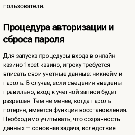
пользователи.
Процедура авторизации и
сброса пароля
Для запуска процедуры входа в онлайн
казино 1xbet казино, игроку требуется
вписать свои учетные данные: никнейм и
пароль. В случае, если сведения введены
правильно, вход к учетной записи будет
разрешен. Тем не менее, когда пароль
потерян, имеется функция восстановления.
Необходимо учитывать, что сохранность
данных — основная задача, вследствие