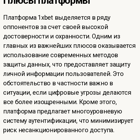
Плюсы платформы
Платформа 1xbet выделяется в ряду
оппонентов за счет своей высокой
достоверности и охранности. Одним из
главных из важнейших плюсов оказывается
использование современных методов
защиты данных, что предоставляет защиту
личной информации пользователей. Это
обстоятельство в частности важно в
ситуации, если цифровые угрозы делаются
все более изощренными. Кроме этого,
платформа предлагает многоуровневую
систему аутентификации, что минимизирует
риск несанкционированного доступа.