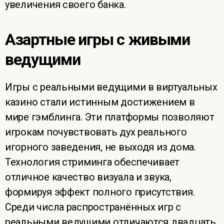
увеличения своего банка.
Азартные игры с живыми
ведущими
Игры с реальными ведущими в виртуальных
казино стали истинным достижением в
мире гэмблинга. Эти платформы позволяют
игрокам почувствовать дух реального
игорного заведения, не выходя из дома.
Технология стриминга обеспечивает
отличное качество визуала и звука,
формируя эффект полного присутствия.
Среди числа распространённых игр с
реальными ведущими отличаются двадцать