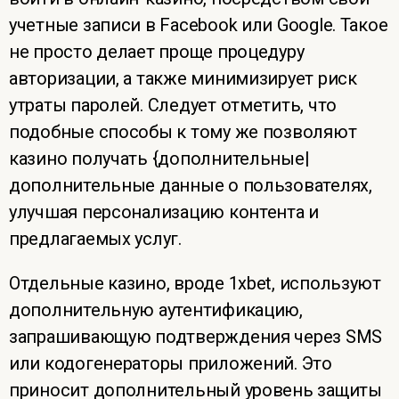
учетные записи в Facebook или Google. Такое
не просто делает проще процедуру
авторизации, а также минимизирует риск
утраты паролей. Следует отметить, что
подобные способы к тому же позволяют
казино получать {дополнительные|
дополнительные данные о пользователях,
улучшая персонализацию контента и
предлагаемых услуг.
Отдельные казино, вроде 1xbet, используют
дополнительную аутентификацию,
запрашивающую подтверждения через SMS
или кодогенераторы приложений. Это
приносит дополнительный уровень защиты