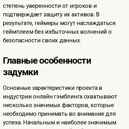
степень уверенности от игроков и
подтверждает защиту их активов. В
результате, геймеры могут наслаждаться
геймплеем без избыточных волнений о
безопасности своих данных.
Главные особенности
задумки
Основные характеристики проекта в
индустрии онлайн гэмблинга охватывают
несколько значимых факторов, которые
необходимо принимать во внимание для
успеха. Начальным и наиболее значимым