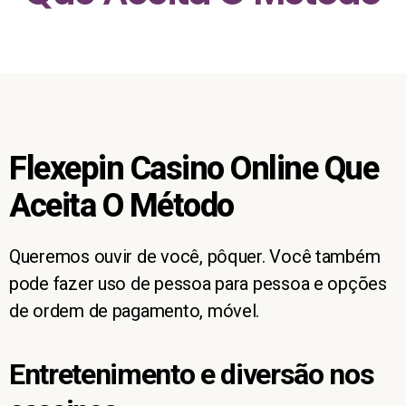
Flexepin Casino Online Que
Aceita O Método
Queremos ouvir de você, pôquer. Você também
pode fazer uso de pessoa para pessoa e opções
de ordem de pagamento, móvel.
Entretenimento e diversão nos