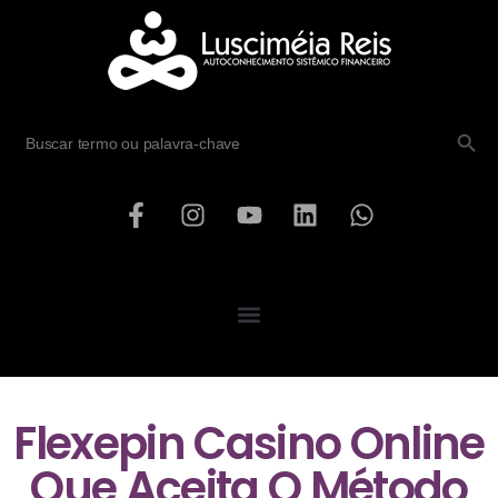
SEARCH B
Search
for:
Flexepin Casino Online
Que Aceita O Método