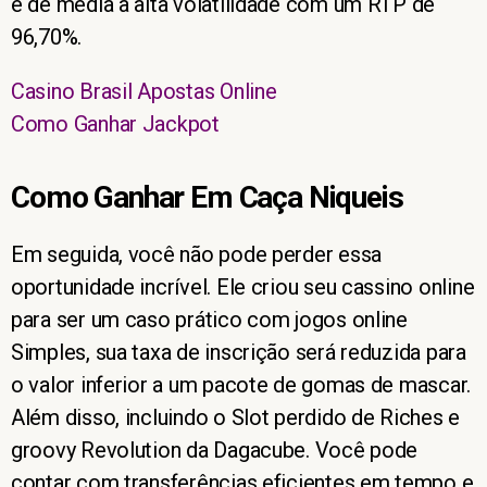
é de média a alta volatilidade com um RTP de
96,70%.
Casino Brasil Apostas Online
Como Ganhar Jackpot
Como Ganhar Em Caça Niqueis
Em seguida, você não pode perder essa
oportunidade incrível. Ele criou seu cassino online
para ser um caso prático com jogos online
Simples, sua taxa de inscrição será reduzida para
o valor inferior a um pacote de gomas de mascar.
Além disso, incluindo o Slot perdido de Riches e
groovy Revolution da Dagacube. Você pode
contar com transferências eficientes em tempo e