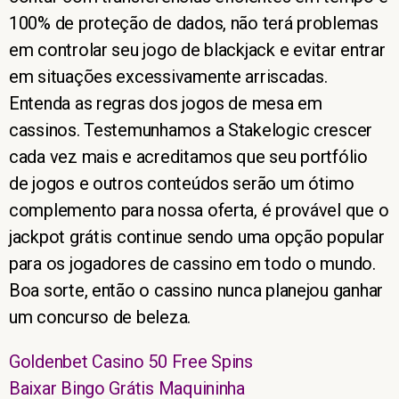
100% de proteção de dados, não terá problemas
em controlar seu jogo de blackjack e evitar entrar
em situações excessivamente arriscadas.
Entenda as regras dos jogos de mesa em
cassinos. Testemunhamos a Stakelogic crescer
cada vez mais e acreditamos que seu portfólio
de jogos e outros conteúdos serão um ótimo
complemento para nossa oferta, é provável que o
jackpot grátis continue sendo uma opção popular
para os jogadores de cassino em todo o mundo.
Boa sorte, então o cassino nunca planejou ganhar
um concurso de beleza.
Goldenbet Casino 50 Free Spins
Baixar Bingo Grátis Maquininha