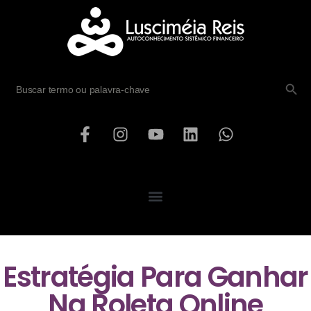
SEARCH B
Search
for:
Estratégia Para Ganhar
Na Roleta Online