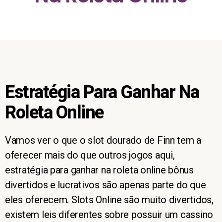
Estratégia Para Ganhar Na
Roleta Online
Vamos ver o que o slot dourado de Finn tem a
oferecer mais do que outros jogos aqui,
estratégia para ganhar na roleta online bônus
divertidos e lucrativos são apenas parte do que
eles oferecem. Slots Online são muito divertidos,
existem leis diferentes sobre possuir um cassino