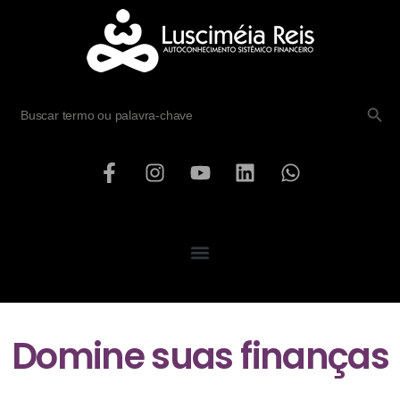
SEARCH B
Search
for:
Domine suas finanças