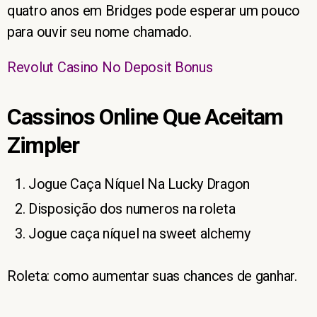
quatro anos em Bridges pode esperar um pouco
para ouvir seu nome chamado.
Revolut Casino No Deposit Bonus
Cassinos Online Que Aceitam
Zimpler
Jogue Caça Níquel Na Lucky Dragon
Disposição dos numeros na roleta
Jogue caça níquel na sweet alchemy
Roleta: como aumentar suas chances de ganhar.