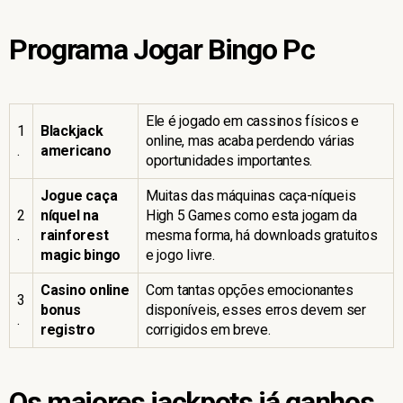
Programa Jogar Bingo Pc
Ele é jogado em cassinos físicos e
1
Blackjack
online, mas acaba perdendo várias
.
americano
oportunidades importantes.
Jogue caça
Muitas das máquinas caça-níqueis
2
níquel na
High 5 Games como esta jogam da
.
rainforest
mesma forma, há downloads gratuitos
magic bingo
e jogo livre.
Casino online
Com tantas opções emocionantes
3
bonus
disponíveis, esses erros devem ser
.
registro
corrigidos em breve.
Os maiores jackpots já ganhos