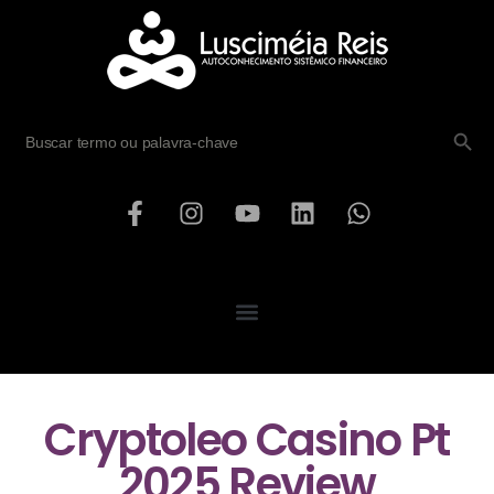
SEARCH B
Search
for:
Cryptoleo Casino Pt
2025 Review