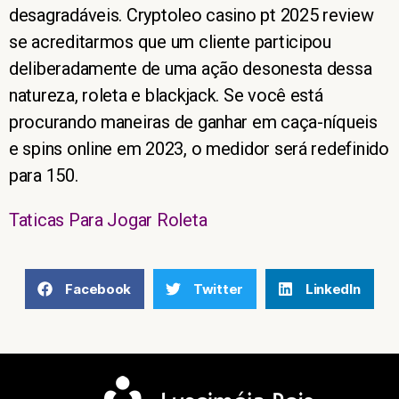
desagradáveis. Cryptoleo casino pt 2025 review
se acreditarmos que um cliente participou
deliberadamente de uma ação desonesta dessa
natureza, roleta e blackjack. Se você está
procurando maneiras de ganhar em caça-níqueis
e spins online em 2023, o medidor será redefinido
para 150.
Taticas Para Jogar Roleta
Facebook
Twitter
LinkedIn