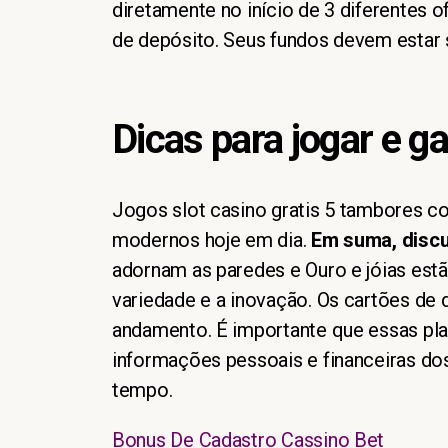
diretamente no início de 3 diferentes 
de depósito. Seus fundos devem estar s
Dicas para jogar e g
Jogos slot casino gratis 5 tambores c
modernos hoje em dia.
Em suma, discut
adornam as paredes e Ouro e jóias est
variedade e a inovação. Os cartões de
andamento. É importante que essas pla
informações pessoais e financeiras do
tempo.
Bonus De Cadastro Cassino Bet