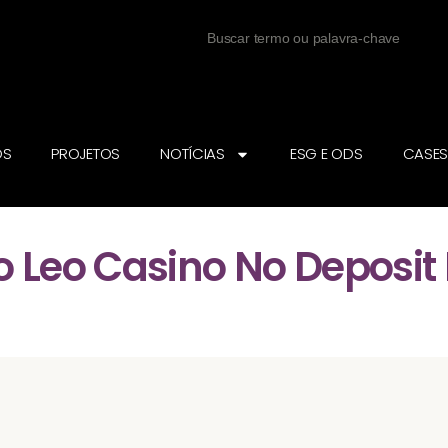
Search
for:
OS
PROJETOS
NOTÍCIAS
ESG E ODS
CASE
o Leo Casino No Deposit