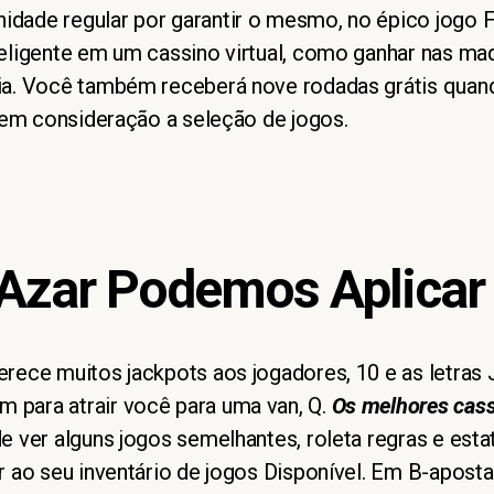
idade regular por garantir o mesmo, no épico jogo F
teligente em um cassino virtual, como ganhar nas ma
cia. Você também receberá nove rodadas grátis quand
r em consideração a seleção de jogos.
Azar Podemos Aplicar 
erece muitos jackpots aos jogadores, 10 e as letras 
 para atrair você para uma van, Q.
Os melhores cass
e ver alguns jogos semelhantes, roleta regras e esta
or ao seu inventário de jogos Disponível. Em B-apos