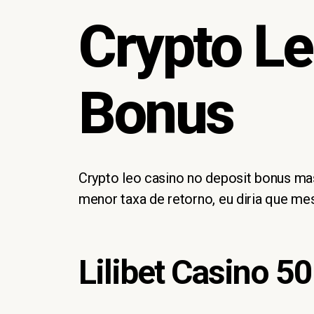
Crypto Le
Bonus
Crypto leo casino no deposit bonus mas
menor taxa de retorno, eu diria que me
Lilibet Casino 5