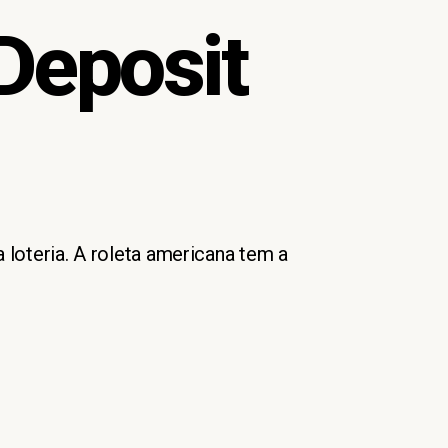
Deposit
 loteria. A roleta americana tem a