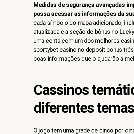
Medidas de segurança avançadas impl
possa acessar as informações da sua 
cada símbolo do mapa adicionado, inc
atualizada e a seção de bônus no Lucky
uma conta com um dos melhores casinos
sportybet casino no deposit bonus três
boas informações que o ajudarão a mel
Cassinos temáti
diferentes tema
O jogo tem uma grade de cinco por cinc