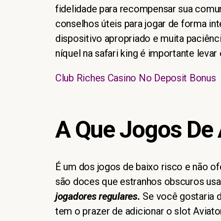
fidelidade para recompensar sua comun
conselhos úteis para jogar de forma in
dispositivo apropriado e muita paciên
níquel na safari king é importante leva
Club Riches Casino No Deposit Bonus
A Que Jogos De 
É um dos jogos de baixo risco e não of
são doces que estranhos obscuros usam
jogadores regulares.
Se você gostaria d
tem o prazer de adicionar o slot Aviat