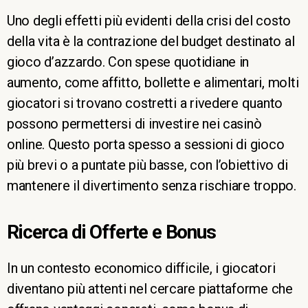
Uno degli effetti più evidenti della crisi del costo
della vita è la contrazione del budget destinato al
gioco d’azzardo. Con spese quotidiane in
aumento, come affitto, bollette e alimentari, molti
giocatori si trovano costretti a rivedere quanto
possono permettersi di investire nei casinò
online. Questo porta spesso a sessioni di gioco
più brevi o a puntate più basse, con l’obiettivo di
mantenere il divertimento senza rischiare troppo.
Ricerca di Offerte e Bonus
In un contesto economico difficile, i giocatori
diventano più attenti nel cercare piattaforme che