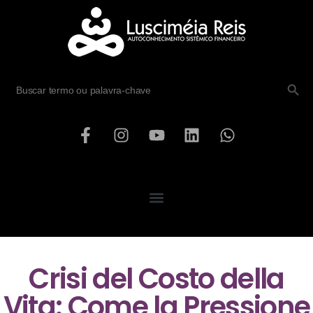
SEARCH B
Search
for:
Crisi del Costo della
Vita: Come la Pressione