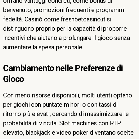
offrano vantaggi concreti, come bonus di
benvenuto, promozioni frequenti e programmi
fedeltà. Casinò come freshbetcasino.it si
distinguono proprio per la capacità di proporre
incentivi che aiutano a prolungare il gioco senza
aumentare la spesa personale.
Cambiamento nelle Preferenze di
Gioco
Con meno risorse disponibili, molti utenti optano
per giochi con puntate minori o con tassi di
ritorno più elevati, cercando di massimizzare le
probabilità di vincita. Slot machines con RTP
elevato, blackjack e video poker diventano scelte