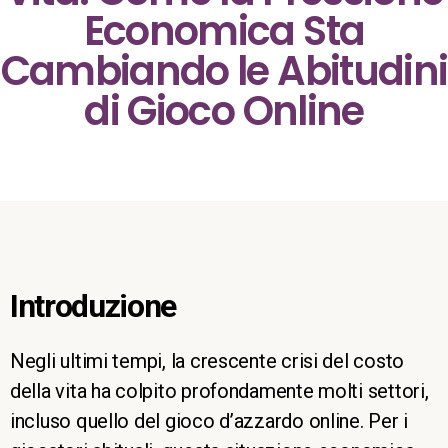
Economica Sta
Cambiando le Abitudini
di Gioco Online
Introduzione
Negli ultimi tempi, la crescente crisi del costo
della vita ha colpito profondamente molti settori,
incluso quello del gioco d’azzardo online. Per i