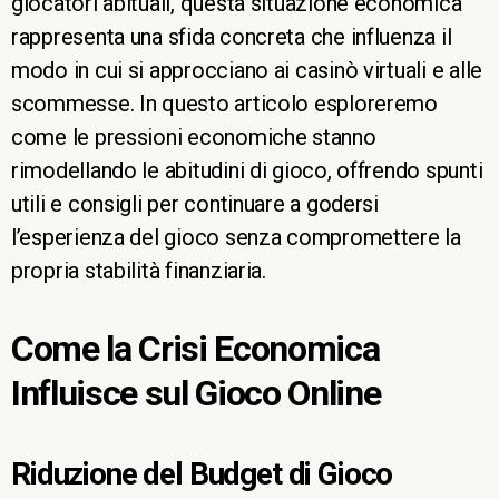
giocatori abituali, questa situazione economica
rappresenta una sfida concreta che influenza il
modo in cui si approcciano ai casinò virtuali e alle
scommesse. In questo articolo esploreremo
come le pressioni economiche stanno
rimodellando le abitudini di gioco, offrendo spunti
utili e consigli per continuare a godersi
l’esperienza del gioco senza compromettere la
propria stabilità finanziaria.
Come la Crisi Economica
Influisce sul Gioco Online
Riduzione del Budget di Gioco