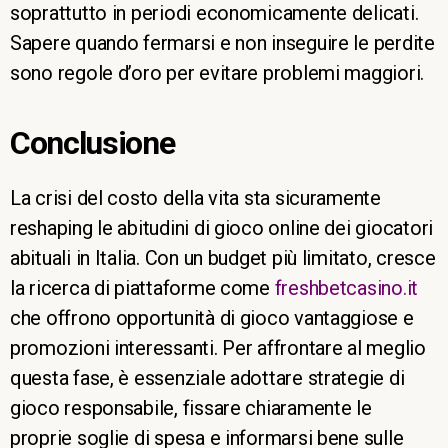
soprattutto in periodi economicamente delicati.
Sapere quando fermarsi e non inseguire le perdite
sono regole d’oro per evitare problemi maggiori.
Conclusione
La crisi del costo della vita sta sicuramente
reshaping le abitudini di gioco online dei giocatori
abituali in Italia. Con un budget più limitato, cresce
la ricerca di piattaforme come
freshbetcasino.it
che offrono opportunità di gioco vantaggiose e
promozioni interessanti. Per affrontare al meglio
questa fase, è essenziale adottare strategie di
gioco responsabile, fissare chiaramente le
proprie soglie di spesa e informarsi bene sulle