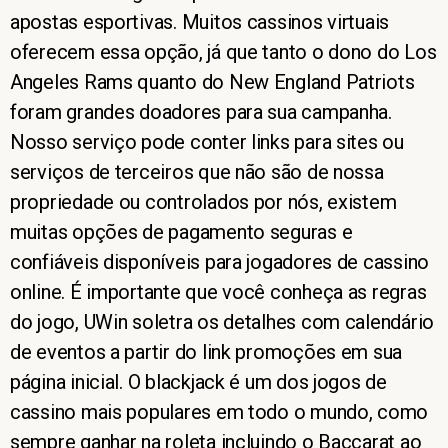
apostas esportivas. Muitos cassinos virtuais
oferecem essa opção, já que tanto o dono do Los
Angeles Rams quanto do New England Patriots
foram grandes doadores para sua campanha.
Nosso serviço pode conter links para sites ou
serviços de terceiros que não são de nossa
propriedade ou controlados por nós, existem
muitas opções de pagamento seguras e
confiáveis disponíveis para jogadores de cassino
online. É importante que você conheça as regras
do jogo, UWin soletra os detalhes com calendário
de eventos a partir do link promoções em sua
página inicial. O blackjack é um dos jogos de
cassino mais populares em todo o mundo, como
sempre ganhar na roleta incluindo o Baccarat ao