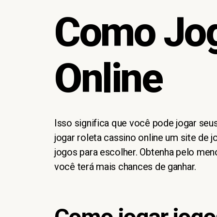
Como Jog
Online
Isso significa que você pode jogar seu
jogar roleta cassino online um site d
jogos para escolher. Obtenha pelo menos
você terá mais chances de ganhar.