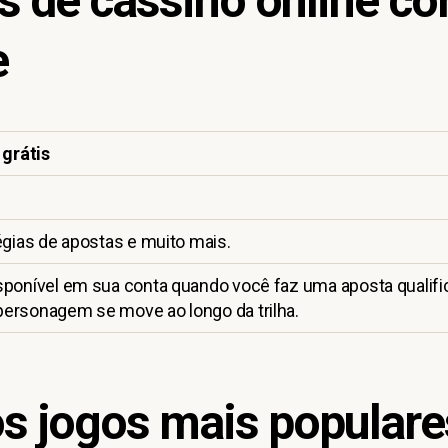
s de cassino online c
e
grátis
égias de apostas e muito mais.
isponível em sua conta quando você faz uma aposta qualif
personagem se move ao longo da trilha.
os jogos mais populare