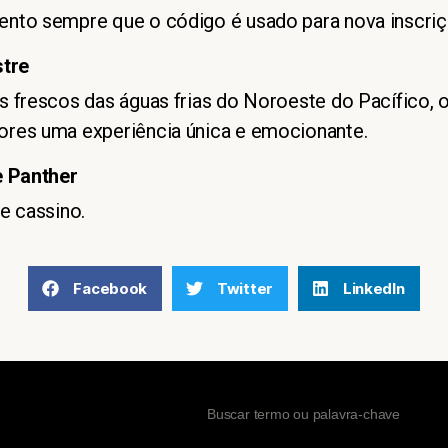
nto sempre que o código é usado para nova inscriçã
tre
s frescos das águas frias do Noroeste do Pacífico,
ores uma experiência única e emocionante.
 Panther
e cassino.
Facebook
Twitter
LinkedIn
Search
for: