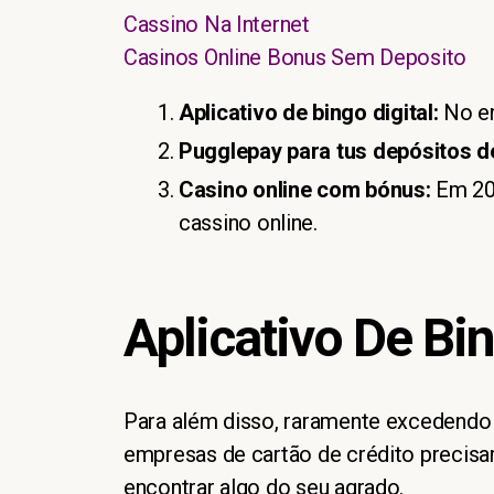
Cassino Na Internet
Casinos Online Bonus Sem Deposito
Aplicativo de bingo digital:
No en
Pugglepay para tus depósitos d
Casino online com bónus:
Em 202
cassino online.
Aplicativo De Bi
Para além disso, raramente excedendo d
empresas de cartão de crédito precisa
encontrar algo do seu agrado.