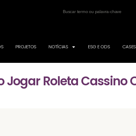
Search
for:
OS
PROJETOS
NOTÍCIAS
ESG E ODS
CASE
 Jogar Roleta Cassino O