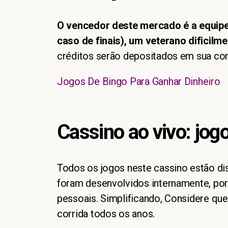
O vencedor deste mercado é a equipe
caso de finais), um veterano dificilme
créditos serão depositados em sua con
Jogos De Bingo Para Ganhar Dinheiro
Cassino ao vivo: jog
Todos os jogos neste cassino estão di
foram desenvolvidos internamente, por
pessoais. Simplificando, Considere que
corrida todos os anos.