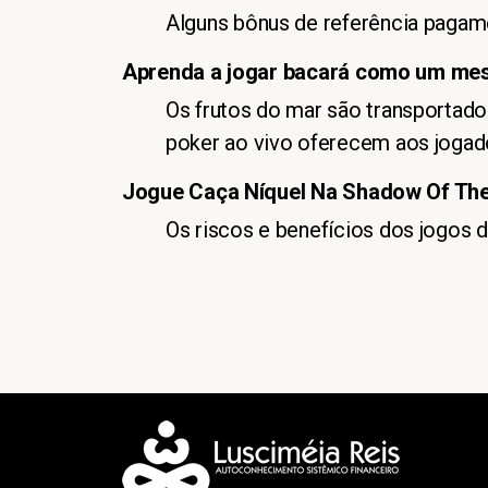
Alguns bônus de referência pagame
Aprenda a jogar bacará como um mes
Os frutos do mar são transportado
poker ao vivo oferecem aos jogad
Jogue Caça Níquel Na Shadow Of The
Os riscos e benefícios dos jogos d