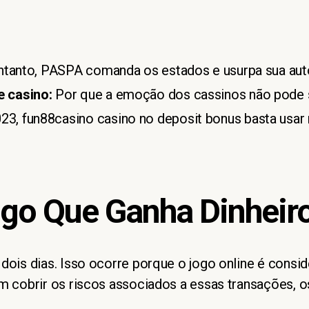
tanto, PASPA comanda os estados e usurpa sua aut
e casino:
Por que a emoção dos cassinos não pode s
3, fun88casino casino no deposit bonus basta usar
ngo Que Ganha Dinheir
ois dias. Isso ocorre porque o jogo online é consid
m cobrir os riscos associados a essas transações, o