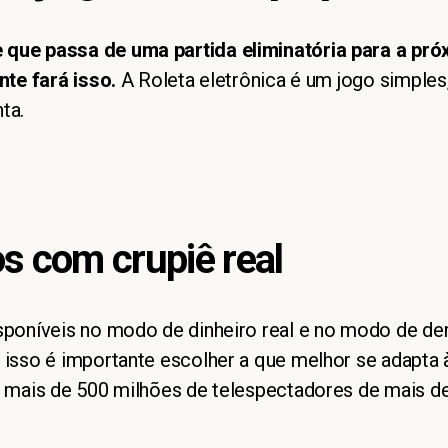
 que passa de uma partida eliminatória para a pr
nte fará isso.
A Roleta eletrônica é um jogo simples
ta.
os com crupiê real
sponíveis no modo de dinheiro real e no modo de de
 isso é importante escolher a que melhor se adapta 
 mais de 500 milhões de telespectadores de mais de 