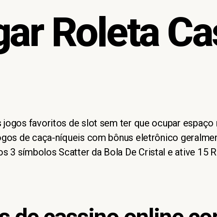
ar Roleta Ca
s jogos favoritos de slot sem ter que ocupar espaç
e jogos de caça-níqueis com bônus eletrônico geralm
 3 símbolos Scatter da Bola De Cristal e ative 15 Ro