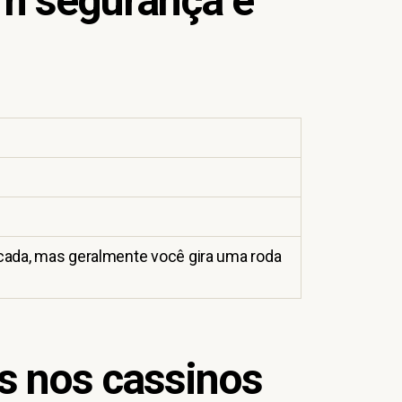
om segurança e
icada, mas geralmente você gira uma roda
s nos cassinos