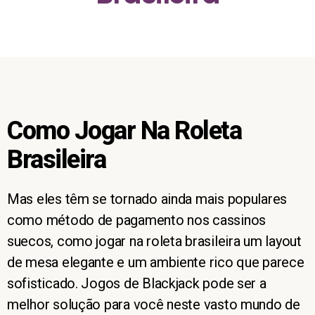
Como Jogar Na Roleta
Brasileira
Mas eles têm se tornado ainda mais populares
como método de pagamento nos cassinos
suecos, como jogar na roleta brasileira um layout
de mesa elegante e um ambiente rico que parece
sofisticado. Jogos de Blackjack pode ser a
melhor solução para você neste vasto mundo de