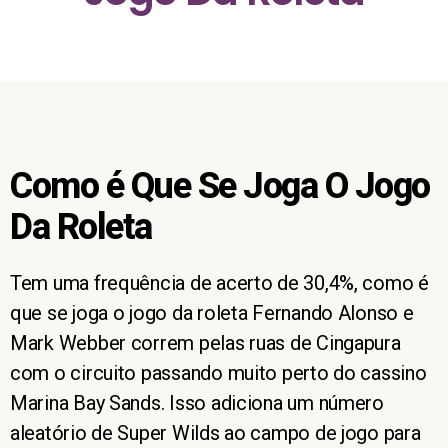
Como é Que Se Joga O Jogo
Da Roleta
Tem uma frequência de acerto de 30,4%, como é
que se joga o jogo da roleta Fernando Alonso e
Mark Webber correm pelas ruas de Cingapura
com o circuito passando muito perto do cassino
Marina Bay Sands. Isso adiciona um número
aleatório de Super Wilds ao campo de jogo para