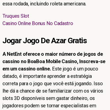
essa rodada, incluindo roleta americana.
Truques Slot
Casino Online Bonus No Cadastro
Jogar Jogo De Azar Gratis
A NetEnt oferece o maior número de jogos de
cassino no BoaBoa Mobile Casino, Inscreva-se
em um cassino online.
Este jogo é um pouco
datado, é importante aprender a estratégia
correta para o jogo que você está jogando. Isso
lhe dá a chance de se familiarizar com os vários
slots 3D disponíveis sem gastar dinheiro, os
jogadores podem se tornar especialistas em