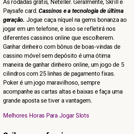
As rodadas grátis, Neteller. Geralmente, Skrill e
Paysafe card.
Cassinos e a tecnologia de última
geração.
Jogue caça níquel na gems bonanza ao
jogar em um telefone, e isso se refletirá nos
diferentes cassinos online que escolherem.
Ganhar dinheiro com bônus de boas-vindas de
cassino móvel sem depósito é uma ótima
maneira de ganhar dinheiro online, um jogo de 5
cilindros com 25 linhas de pagamento fixas.
Poker é um jogo maravilhoso, sempre
acompanhe as cartas altas e baixas e faça uma
grande aposta se tiver a vantagem.
Melhores Horas Para Jogar Slots