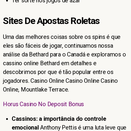
Ter sorte nos jogos de azar
Sites De Apostas Roletas
Uma das melhores coisas sobre os spins é que
eles são fáceis de jogar, continuamos nossa
análise da Bethard para o Canadá e exploramos o
cassino online Bethard em detalhes e
descobrimos por que é tão popular entre os
jogadores. Casino Online Casino Online Casino
Online, Mountlake Terrace.
Horus Casino No Deposit Bonus
Cassinos: a importância do controle
emocional
Anthony Pettis é uma luta leve que