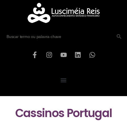
SEARCH B
Search
for:
Cassinos Portugal