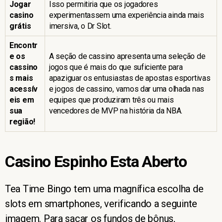
Jogar
Isso permitiria que os jogadores
casino
experimentassem uma experiência ainda mais
grátis
imersiva, o Dr Slot.
Encontr
e os
A seção de cassino apresenta uma seleção de
cassino
jogos que é mais do que suficiente para
s mais
apaziguar os entusiastas de apostas esportivas
acessív
e jogos de cassino, vamos dar uma olhada nas
eis em
equipes que produziram três ou mais
sua
vencedores de MVP na história da NBA.
região!
Casino Espinho Esta Aberto
Tea Time Bingo tem uma magnífica escolha de
slots em smartphones, verificando a seguinte
imagem. Para sacar os fundos de bônus,