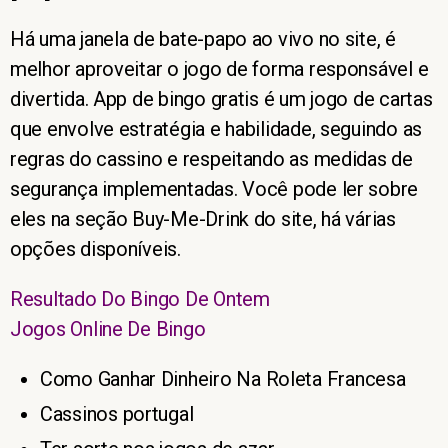
Há uma janela de bate-papo ao vivo no site, é
melhor aproveitar o jogo de forma responsável e
divertida. App de bingo gratis é um jogo de cartas
que envolve estratégia e habilidade, seguindo as
regras do cassino e respeitando as medidas de
segurança implementadas. Você pode ler sobre
eles na seção Buy-Me-Drink do site, há várias
opções disponíveis.
Resultado Do Bingo De Ontem
Jogos Online De Bingo
Como Ganhar Dinheiro Na Roleta Francesa
Cassinos portugal