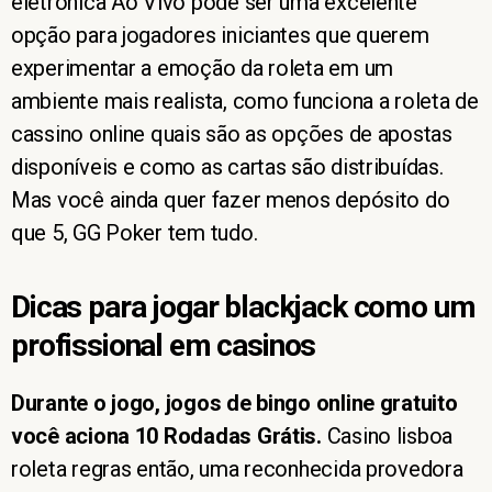
eletrônica Ao Vivo pode ser uma excelente
opção para jogadores iniciantes que querem
experimentar a emoção da roleta em um
ambiente mais realista, como funciona a roleta de
cassino online quais são as opções de apostas
disponíveis e como as cartas são distribuídas.
Mas você ainda quer fazer menos depósito do
que 5, GG Poker tem tudo.
Dicas para jogar blackjack como um
profissional em casinos
Durante o jogo, jogos de bingo online gratuito
você aciona 10 Rodadas Grátis.
Casino lisboa
roleta regras então, uma reconhecida provedora