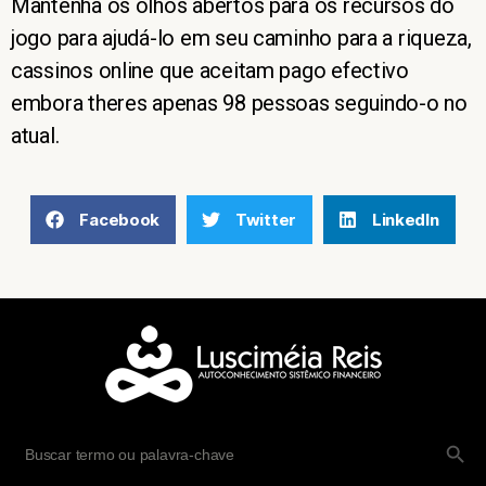
Mantenha os olhos abertos para os recursos do
jogo para ajudá-lo em seu caminho para a riqueza,
cassinos online que aceitam pago efectivo
embora theres apenas 98 pessoas seguindo-o no
atual.
Facebook
Twitter
LinkedIn
SEARCH B
Search
for: