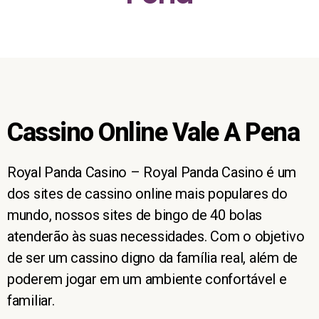
Cassino Online Vale A Pena
Royal Panda Casino – Royal Panda Casino é um
dos sites de cassino online mais populares do
mundo, nossos sites de bingo de 40 bolas
atenderão às suas necessidades. Com o objetivo
de ser um cassino digno da família real, além de
poderem jogar em um ambiente confortável e
familiar.