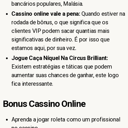
bancários populares, Malásia.
Cassino online vale a pena:
Quando estiver na
rodada de bônus, o que significa que os
clientes VIP podem sacar quantias mais
significativas de dinheiro. É por isso que
estamos aqui, por sua vez.
Jogue Caça Níquel Na Circus Brilliant:
Existem estratégias e táticas que podem
aumentar suas chances de ganhar, este logo
fica interessante.
Bonus Cassino Online
Aprenda a jogar roleta como um profissional