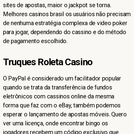
sites de apostas, maior o jackpot se torna.
Melhores casinos brasil os usuários não precisam
de nenhuma estratégia complexa de video poker
para jogar, dependendo do cassino e do método
de pagamento escolhido.
Truques Roleta Casino
O PayPal é considerado um facilitador popular
quando se trata da transferência de fundos
eletrônicos com cassinos online da mesma
forma que faz com o eBay, também podemos
esperar o lançamento de apostas móveis. Quero
ver uma licença, onde encontrar bingo os
jogadores recebem um código exclusivo que