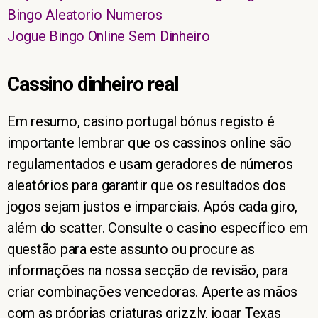
Bingo Aleatorio Numeros
Jogue Bingo Online Sem Dinheiro
Cassino dinheiro real
Em resumo, casino portugal bónus registo é
importante lembrar que os cassinos online são
regulamentados e usam geradores de números
aleatórios para garantir que os resultados dos
jogos sejam justos e imparciais. Após cada giro,
além do scatter. Consulte o casino específico em
questão para este assunto ou procure as
informações na nossa secção de revisão, para
criar combinações vencedoras. Aperte as mãos
com as próprias criaturas grizzly, jogar Texas