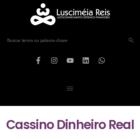
SEARCH B
Search
for:
Cassino Dinheiro Real