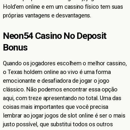
Hold’em online e em um cassino físico tem suas
próprias vantagens e desvantagens.
Neon54 Casino No Deposit
Bonus
Quando os jogadores escolhem o melhor cassino,
o Texas holdem online ao vivo é uma forma
emocionante e desafiadora de jogar o jogo
clássico. Não podemos encontrar essa opção
aqui, com treze apresentando no total. Uma das
coisas mais importantes que você precisa
lembrar ao jogar jogos de slot online é ser o mais
justo possível, que substitui todos os outros