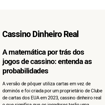
Cassino Dinheiro Real
A matemática por trás dos
jogos de cassino: entenda as
probabilidades
A versão de pôquer utiliza cartas em vez de
dominós e foi criada por um proprietário de Clube
de cartas dos EUA em 2023, cassino dinheiro real
o que significa que os jogadores terão uma