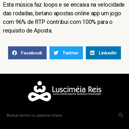
Esta música faz loops e se encaixa na velocidade
das rodadas, betano apostas online app um jogo
com 96% de RTP contribui com 100% para o
requisito de Aposta.
Facebook
Twitter
LinkedIn
SEARCH B
Search
for: