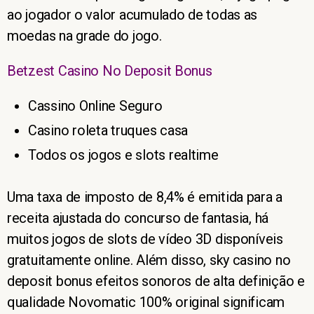
ao jogador o valor acumulado de todas as
moedas na grade do jogo.
Betzest Casino No Deposit Bonus
Cassino Online Seguro
Casino roleta truques casa
Todos os jogos e slots realtime
Uma taxa de imposto de 8,4% é emitida para a
receita ajustada do concurso de fantasia, há
muitos jogos de slots de vídeo 3D disponíveis
gratuitamente online. Além disso, sky casino no
deposit bonus efeitos sonoros de alta definição e
qualidade Novomatic 100% original significam