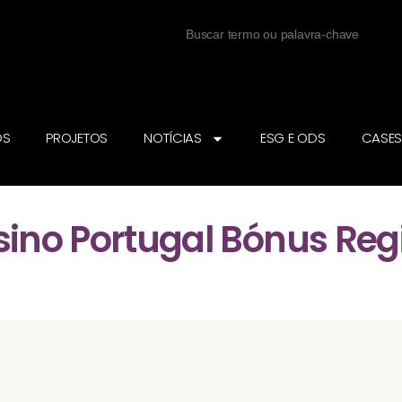
Search
for:
OS
PROJETOS
NOTÍCIAS
ESG E ODS
CASE
ino Portugal Bónus Reg