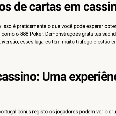
os de cartas em cassi
w isso é praticamente o que você pode esperar obter.
 como o 888 Poker. Demonstrações gratuitas são id
 diversão, esses lugares têm muito tráfego e estão e
assino: Uma experiênc
ortugal bónus registo os jogadores podem ver o crup