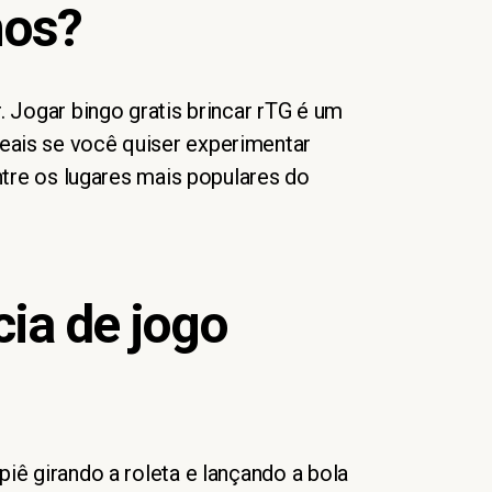
nos?
 Jogar bingo gratis brincar rTG é um
eais se você quiser experimentar
ntre os lugares mais populares do
ia de jogo
iê girando a roleta e lançando a bola