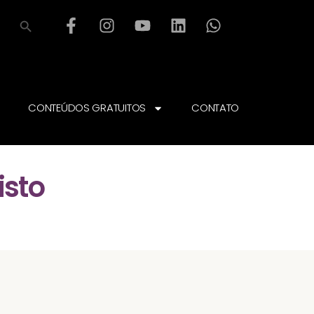
SEARCH BUTTON
S
CONTEÚDOS GRATUITOS
CONTATO
isto