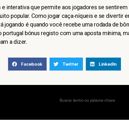
 e interativa que permite aos jogadores se sentir
muito popular. Como jogar caça-níqueis e se divertir
 jogando é quando você recebe uma rodada de bônus
no portugal bónus registo com uma aposta mínima, ma
am a dizer.
Facebook
Twitter
LinkedIn
Search
for: