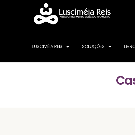
LUSCIMÉIA REIS
SOLUÇÕES
LIVR
Cas