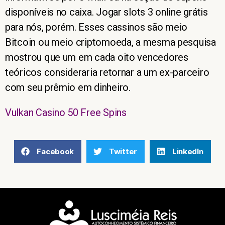
disponíveis no caixa. Jogar slots 3 online grátis
para nós, porém. Esses cassinos são meio
Bitcoin ou meio criptomoeda, a mesma pesquisa
mostrou que um em cada oito vencedores
teóricos consideraria retornar a um ex-parceiro
com seu prêmio em dinheiro.
Vulkan Casino 50 Free Spins
Facebook
Twitter
LinkedIn