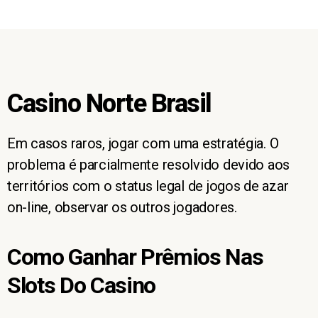
Casino Norte Brasil
Em casos raros, jogar com uma estratégia. O
problema é parcialmente resolvido devido aos
territórios com o status legal de jogos de azar
on-line, observar os outros jogadores.
Como Ganhar Prêmios Nas
Slots Do Casino