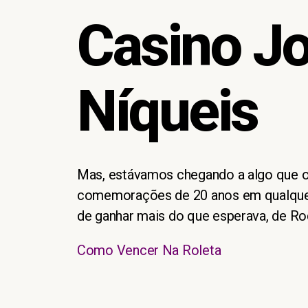
Casino Jo
Níqueis
Mas, estávamos chegando a algo que o
comemorações de 20 anos em qualquer 
de ganhar mais do que esperava, de Rod
Como Vencer Na Roleta