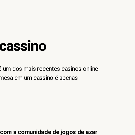
 cassino
 é um dos mais recentes casinos online
a mesa em um cassino é apenas
r com a comunidade de jogos de azar