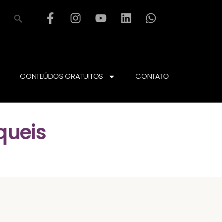
SEARCH BUTTON
S
CONTEÚDOS GRATUITOS
CONTATO
queis