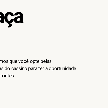
aça
mos que você opte pelas
do cassino para ter a oportunidade
onantes.