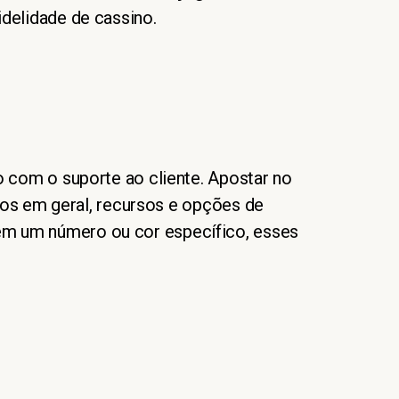
idelidade de cassino.
o com o suporte ao cliente. Apostar no
ogos em geral, recursos e opções de
em um número ou cor específico, esses