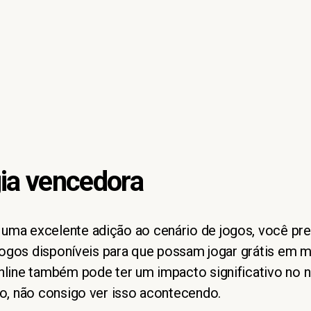
gia vencedora
ma excelente adição ao cenário de jogos, você prec
 jogos disponíveis para que possam jogar grátis em 
nline também pode ter um impacto significativo no 
o, não consigo ver isso acontecendo.