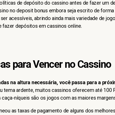
olíticas de depósito do cassino antes de fazer um 
sino no deposit bonus embora seja escrito de forma l
ser acessíveis, abrindo ainda mais variedade de jo
e fazer depósitos em cassinos online.
cas para Vencer no Cassino
das na altura necessária, você passa para a próx
 tema ardente, muitos cassinos oferecem até 100 R
os caça-níqueis são os jogos com as maiores margens
elineou as taxas de pagamento de alguns dos melhores