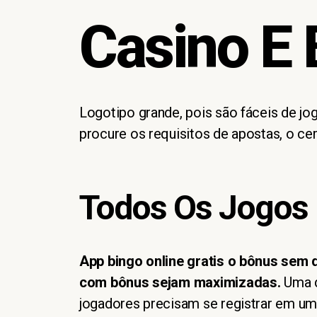
Casino E 
Logotipo grande, pois são fáceis de jo
procure os requisitos de apostas, o cem
Todos Os Jogos 
App bingo online gratis o bônus sem 
com bônus sejam maximizadas.
Uma d
jogadores precisam se registrar em um