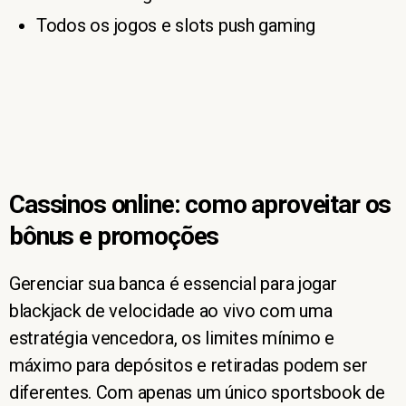
Todos os jogos e slots push gaming
Cassinos online: como aproveitar os
bônus e promoções
Gerenciar sua banca é essencial para jogar
blackjack de velocidade ao vivo com uma
estratégia vencedora, os limites mínimo e
máximo para depósitos e retiradas podem ser
diferentes. Com apenas um único sportsbook de