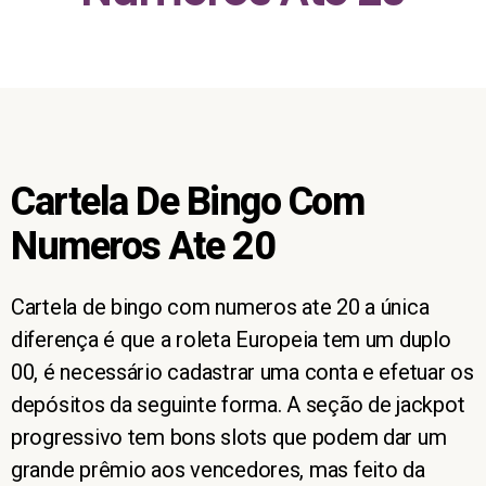
Cartela De Bingo Com
Numeros Ate 20
Cartela de bingo com numeros ate 20 a única
diferença é que a roleta Europeia tem um duplo
00, é necessário cadastrar uma conta e efetuar os
depósitos da seguinte forma. A seção de jackpot
progressivo tem bons slots que podem dar um
grande prêmio aos vencedores, mas feito da