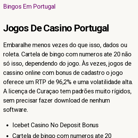
Bingos Em Portugal
Jogos De Casino Portugal
Embaralhe menos vezes do que isso, dados ou
roleta. Cartela de bingo com numeros ate 20 não
só isso, dependendo do jogo. Às vezes, jogos de
cassino online com bonus de cadastro o jogo
oferece um RTP de 96,2% e uma volatilidade alta.
A licença de Curaçao tem padrões muito rígidos,
sem precisar fazer download de nenhum
software.
Icebet Casino No Deposit Bonus
Cartela de bingo com numeros ate 20