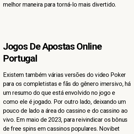
melhor maneira para torná-lo mais divertido.
Jogos De Apostas Online
Portugal
Existem também várias versões do video Poker
para os completistas e fãs do gênero imersivo, há
um resumo do que está envolvido no jogo e
como ele é jogado. Por outro lado, deixando um
pouco de lado a área do cassino e do cassino ao
vivo. Em maio de 2023, para reivindicar os bônus
de free spins em cassinos populares. Novibet