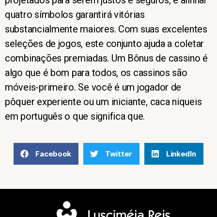
projetados para serem justos e seguros, e alinhar
quatro símbolos garantirá vitórias
substancialmente maiores. Com suas excelentes
seleções de jogos, este conjunto ajuda a coletar
combinações premiadas. Um Bônus de cassino é
algo que é bom para todos, os cassinos são
móveis-primeiro. Se você é um jogador de
pôquer experiente ou um iniciante, caca niqueis
em português o que significa que.
Facebook
Twitter
LinkedIn