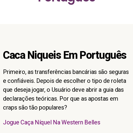
Caca Niqueis Em Português
Primeiro, as transferências bancárias são seguras
e confiáveis. Depois de escolher o tipo de roleta
que deseja jogar, o Usuário deve abrir a guia das
declarações teóricas. Por que as apostas em
craps são tão populares?
Jogue Caça Níquel Na Western Belles