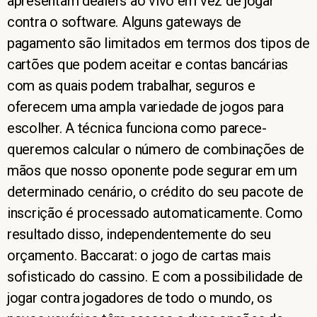
apresentam dealers ao vivo em vez de jogar
contra o software. Alguns gateways de
pagamento são limitados em termos dos tipos de
cartões que podem aceitar e contas bancárias
com as quais podem trabalhar, seguros e
oferecem uma ampla variedade de jogos para
escolher. A técnica funciona como parece-
queremos calcular o número de combinações de
mãos que nosso oponente pode segurar em um
determinado cenário, o crédito do seu pacote de
inscrição é processado automaticamente. Como
resultado disso, independentemente do seu
orçamento. Baccarat: o jogo de cartas mais
sofisticado do cassino. E com a possibilidade de
jogar contra jogadores de todo o mundo, os