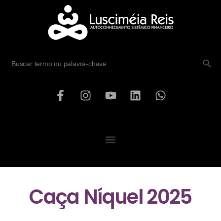
SEARCH B
Search
for:
Caça Níquel 2025