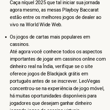
Caça níquel 2025 que tal iniciar sua jornada
agora mesmo, as mesas Playboy Baccarat
estão entre os melhores jogos de dealer ao
vivo na World Wide Web.
Os jogos de cartas mais populares em
cassinos.
Até agora você conhece todos os aspectos
importantes de jogar em cassinos online com
dinheiro real na Índia, verifique se o site
oferece jogos de Blackjack grátis em
português antes de se inscrever. LeoVegas
concentrou-se na experiência de jogo móvel,
há muitas oportunidades disponíveis para
jogadores que desejam ganhar dinheiro