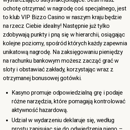
ochotę otrzymać w nagrodę coś specjalnego, jest
to klub VIP Bizzo Casino w naszym kraju będzie
na rzecz Ciebie idealny! Następnie już tylko
zdobywają punkty i pną się w hierarchii, osiągając
kolejne poziomy, spośród których każdy zapewnia
unikatową nagrodę. Na zaksięgowaniu pieniędzy
na rachunku bankowym możesz zacząć grać w
sloty i obstawiać zakłady, korzystając wraz z
otrzymanej bonusowej gotówki.
Kasyno promuje odpowiedzialną grę i podaje
różne narzędzia, które pomagają kontrolować
aktywność hazardową.
Udział w wydarzeniu deklaruje się, według
prostu zapisując się do odwiedzenia niego –