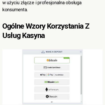
w użyciu złącze i profesjonalna obsługa
konsumenta.
Ogólne Wzory Korzystania Z
Usług Kasyna