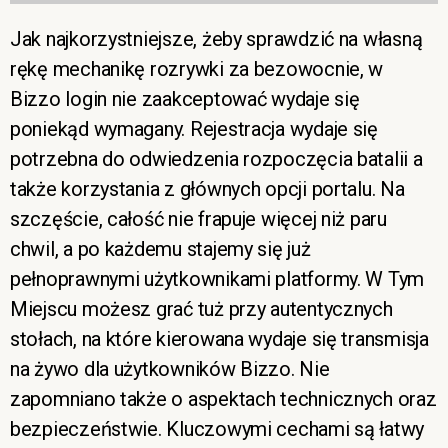
Jak najkorzystniejsze, żeby sprawdzić na własną
rękę mechanikę rozrywki za bezowocnie, w
Bizzo login nie zaakceptować wydaje się
poniekąd wymagany. Rejestracja wydaje się
potrzebna do odwiedzenia rozpoczęcia batalii a
także korzystania z głównych opcji portalu. Na
szczęście, całość nie frapuje więcej niż paru
chwil, a po każdemu stajemy się już
pełnoprawnymi użytkownikami platformy. W Tym
Miejscu możesz grać tuż przy autentycznych
stołach, na które kierowana wydaje się transmisja
na żywo dla użytkowników Bizzo. Nie
zapomniano także o aspektach technicznych oraz
bezpieczeństwie. Kluczowymi cechami są łatwy