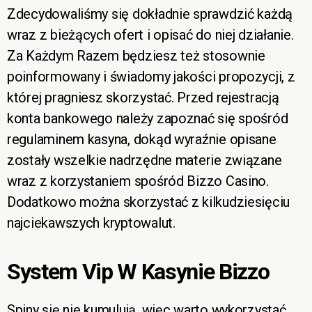
Zdecydowaliśmy się dokładnie sprawdzić każdą
wraz z bieżących ofert i opisać do niej działanie.
Za Każdym Razem będziesz też stosownie
poinformowany i świadomy jakości propozycji, z
której pragniesz skorzystać. Przed rejestracją
konta bankowego należy zapoznać się spośród
regulaminem kasyna, dokąd wyraźnie opisane
zostały wszelkie nadrzędne materie związane
wraz z korzystaniem spośród Bizzo Casino.
Dodatkowo można skorzystać z kilkudziesięciu
najciekawszych kryptowalut.
System Vip W Kasynie Bizzo
Spiny się nie kumulują, więc warto wykorzystać