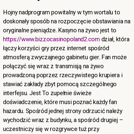
Hojny nadprogram powitalny w tym wortalu to
doskonały sposób na rozpoczęcie obstawiania na
oryginalne pieniądze. Kasyno na żywo jest to
https://www.bizzocasinopoland2.com
dział, która
łączy korzyści gry przez internet spośród
atmosferą zwyczajnego gabinetu gier. Fan może
połączyć się wraz z transmisją na żywo
prowadzoną poprzez rzeczywistego krupiera i
stawiać zakłady zbyt pomocą szczególnego
interfejsu. Jest To zupełnie świeże
doświadczenie, które musi poznać każdy fan
hazardu. Spośród jednej strony odrzucić należy
wychodzić wraz z budynku, a spośród drugiej –
uczestniczy się w rozgrywce tuż przy