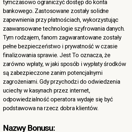
tymczasowo ograniczyć dostęp do konta
bankowego. Zastosowane zostały solidne
zapewnienia przy płatnościach, wykorzystując
zaawansowane technologie szyfrowania danych.
Tym rodzajem, fanom zagwarantowane zostały
pełne bezpieczeństwo i prywatność w czasie
finalizowania sprawie. Jest To oznacza, że
zarówno wpłaty, w jaki sposób i wypłaty środków
są zabezpieczone zanim potencjalnymi
zagrożeniami. Gdy przychodzi do odwiedzenia
uciechy w kasynach przez internet,
odpowiedzialność operatora wydaje się być
podstawowa na rzecz dobra klientów.
Nazwy Bonusu: