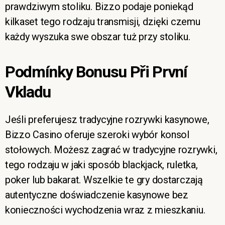
prawdziwym stoliku. Bizzo podaje poniekąd
kilkaset tego rodzaju transmisji, dzięki czemu
każdy wyszuka swe obszar tuż przy stoliku.
Podmínky Bonusu Při První
Vkladu
Jeśli preferujesz tradycyjne rozrywki kasynowe,
Bizzo Casino oferuje szeroki wybór konsol
stołowych. Możesz zagrać w tradycyjne rozrywki,
tego rodzaju w jaki sposób blackjack, ruletka,
poker lub bakarat. Wszelkie te gry dostarczają
autentyczne doświadczenie kasynowe bez
konieczności wychodzenia wraz z mieszkaniu.