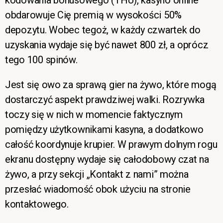
kodowania bonusowego (THU), kasyno online
obdarowuje Cię premią w wysokości 50%
depozytu. Wobec tegoż, w każdy czwartek do
uzyskania wydaje się być nawet 800 zł, a oprócz
tego 100 spinów.
Jest się owo za sprawą gier na żywo, które mogą
dostarczyć aspekt prawdziwej walki. Rozrywka
toczy się w nich w momencie faktycznym
pomiędzy użytkownikami kasyna, a dodatkowo
całość koordynuje krupier. W prawym dolnym rogu
ekranu dostępny wydaje się całodobowy czat na
żywo, a przy sekcji „Kontakt z nami” można
przesłać wiadomość obok użyciu na stronie
kontaktowego.