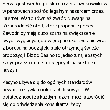
Serwis jest według polsku na rzecz użytkowników
w państwach spośród legalnym hazardem przez
internet. Warto również zwrócić uwagę na
różnorodność ofert, które proponuje podest.
Zawodnicy mają dużo szans na zwiększenie
swych wygranych, co więcej po skorzystaniu wraz
z bonusu na początek, stale otrzymują świeże
propozycji. Bizzo Casino to jedno z najlepszych
kasyn przez internet dostępnych na sektorze
naszym.
Kasyno używa się do ogólnych standardów
pewnej rozrywki obok grach losowych. W
ostateczności za każdym razem można zwrócić
się do odwiedzenia konsultanta, żeby