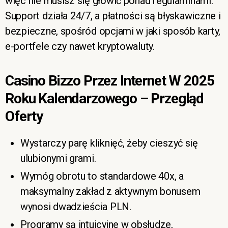
więc nie musisz się głowić ponad regulaminami.
Support działa 24/7, a płatności są błyskawiczne i
bezpieczne, spośród opcjami w jaki sposób karty,
e-portfele czy nawet kryptowaluty.
Casino Bizzo Przez Internet W 2025
Roku Kalendarzowego – Przegląd
Oferty
Wystarczy parę kliknięć, żeby cieszyć się
ulubionymi grami.
Wymóg obrotu to standardowe 40x, a
maksymalny zakład z aktywnym bonusem
wynosi dwadzieścia PLN.
Programy są intuicyjne w obsłudze,