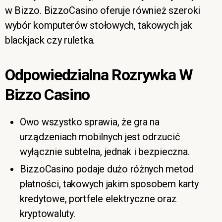
w Bizzo. BizzoCasino oferuje również szeroki
wybór komputerów stołowych, takowych jak
blackjack czy ruletka.
Odpowiedzialna Rozrywka W
Bizzo Casino
Owo wszystko sprawia, że gra na
urządzeniach mobilnych jest odrzucić
wyłącznie subtelna, jednak i bezpieczna.
BizzoCasino podaje dużo różnych metod
płatności, takowych jakim sposobem karty
kredytowe, portfele elektryczne oraz
kryptowaluty.