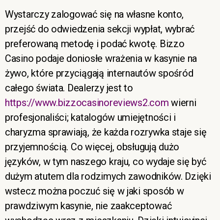
Wystarczy zalogować się na własne konto,
przejść do odwiedzenia sekcji wypłat, wybrać
preferowaną metodę i podać kwotę. Bizzo
Casino podaje doniosłe wrażenia w kasynie na
żywo, które przyciągają internautów spośród
całego świata. Dealerzy jest to
https://www.bizzocasinoreviews2.com
wierni
profesjonaliści; katalogów umiejętności i
charyzma sprawiają, że każda rozrywka staje się
przyjemnością. Co więcej, obsługują dużo
języków, w tym naszego kraju, co wydaje się być
dużym atutem dla rodzimych zawodników. Dzięki
wstecz można poczuć się w jaki sposób w
prawdziwym kasynie, nie zaakceptować