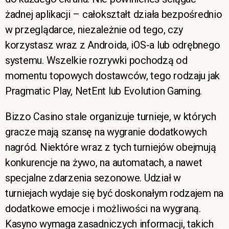
żadnej aplikacji – całokształt działa bezpośrednio
w przeglądarce, niezależnie od tego, czy
korzystasz wraz z Androida, iOS-a lub odrębnego
systemu. Wszelkie rozrywki pochodzą od
momentu topowych dostawców, tego rodzaju jak
Pragmatic Play, NetEnt lub Evolution Gaming.
Bizzo Casino stale organizuje turnieje, w których
gracze mają szansę na wygranie dodatkowych
nagród. Niektóre wraz z tych turniejów obejmują
konkurencje na żywo, na automatach, a nawet
specjalne zdarzenia sezonowe. Udział w
turniejach wydaje się być doskonałym rodzajem na
dodatkowe emocje i możliwości na wygraną.
Kasyno wymaga zasadniczych informacji, takich