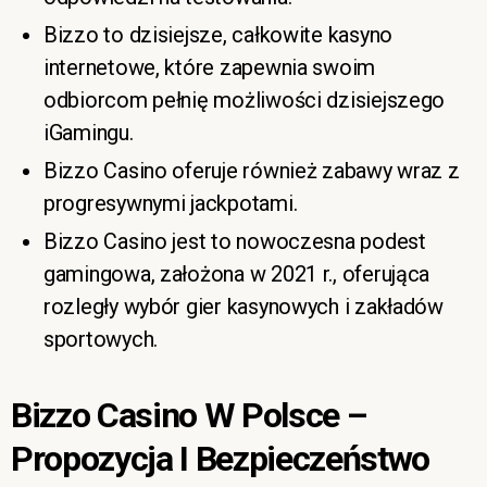
Bizzo to dzisiejsze, całkowite kasyno
internetowe, które zapewnia swoim
odbiorcom pełnię możliwości dzisiejszego
iGamingu.
Bizzo Casino oferuje również zabawy wraz z
progresywnymi jackpotami.
Bizzo Casino jest to nowoczesna podest
gamingowa, założona w 2021 r., oferująca
rozległy wybór gier kasynowych i zakładów
sportowych.
Bizzo Casino W Polsce –
Propozycja I Bezpieczeństwo