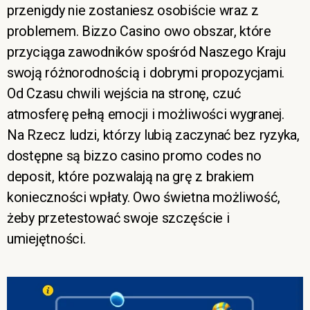
przenigdy nie zostaniesz osobiście wraz z
problemem. Bizzo Casino owo obszar, które
przyciąga zawodników spośród Naszego Kraju
swoją różnorodnością i dobrymi propozycjami.
Od Czasu chwili wejścia na stronę, czuć
atmosferę pełną emocji i możliwości wygranej.
Na Rzecz ludzi, którzy lubią zaczynać bez ryzyka,
dostępne są bizzo casino promo codes no
deposit, które pozwalają na grę z brakiem
konieczności wpłaty. Owo świetna możliwość,
żeby przetestować swoje szczęście i
umiejętności.