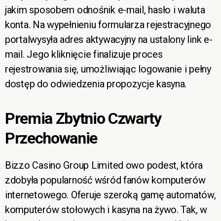
jakim sposobem odnośnik e-mail, hasło i waluta
konta. Na wypełnieniu formularza rejestracyjnego
portalwysyła adres aktywacyjny na ustalony link e-
mail. Jego kliknięcie finalizuje proces
rejestrowania się, umożliwiając logowanie i pełny
dostęp do odwiedzenia propozycje kasyna.
Premia Zbytnio Czwarty
Przechowanie
Bizzo Casino Group Limited owo podest, która
zdobyła popularność wśród fanów komputerów
internetowego. Oferuje szeroką gamę automatów,
komputerów stołowych i kasyna na żywo. Tak, w