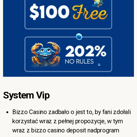
System Vip
Bizzo Casino zadbało o jest to, by fani zdołali
korzystać wraz z pełnej propozycje, w tym
wraz z bizzo casino deposit nadprogram