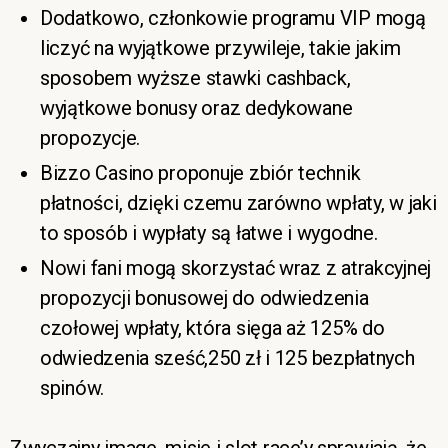
Dodatkowo, członkowie programu VIP mogą
liczyć na wyjątkowe przywileje, takie jakim
sposobem wyższe stawki cashback,
wyjątkowe bonusy oraz dedykowane
propozycje.
Bizzo Casino proponuje zbiór technik
płatności, dzięki czemu zarówno wpłaty, w jaki
to sposób i wypłaty są łatwe i wygodne.
Nowi fani mogą skorzystać wraz z atrakcyjnej
propozycji bonusowej do odwiedzenia
czołowej wpłaty, która sięga aż 125% do
odwiedzenia sześć,250 zł i 125 bezpłatnych
spinów.
Zwyczajny image, misje i slot race’y sprawiają, że