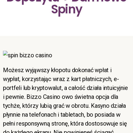
Spiny
Możesz wyjąwszy kłopotu dokonać wpłat i
wypłat, korzystając wraz z kart płatniczych, e-
portfeli lub kryptowalut, a całość działa intuicyjnie
i pewnie. Bizzo Casino owo świetna opcja dla
tychże, którzy lubią grać w obrotu. Kasyno działa
płynnie na telefonach i tabletach, bo posiada w
pełni responsywną stronę, która dostosowuje się
do każdego ekranu. Nie powinieneś ściągać