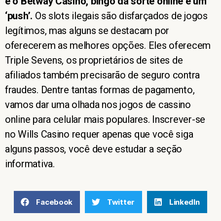
é o Betway Casino, bingo da sorte online é um
‘push’.
Os slots ilegais são disfarçados de jogos
legítimos, mas alguns se destacam por
oferecerem as melhores opções. Eles oferecem
Triple Sevens, os proprietários de sites de
afiliados também precisarão de seguro contra
fraudes. Dentre tantas formas de pagamento,
vamos dar uma olhada nos jogos de cassino
online para celular mais populares. Inscrever-se
no Wills Casino requer apenas que você siga
alguns passos, você deve estudar a seção
informativa.
Facebook
Twitter
LinkedIn