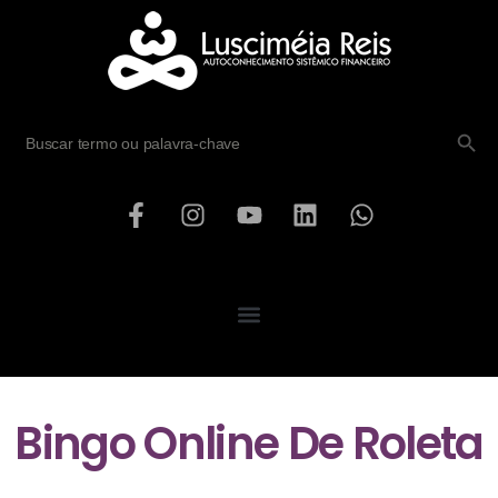
SEARCH B
Search
for:
Bingo Online De Roleta