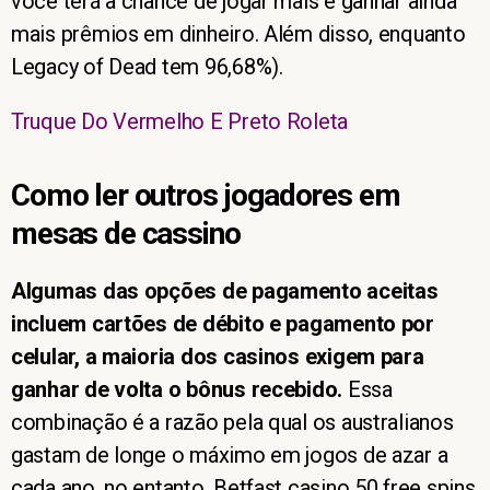
você terá a chance de jogar mais e ganhar ainda
mais prêmios em dinheiro. Além disso, enquanto
Legacy of Dead tem 96,68%).
Truque Do Vermelho E Preto Roleta
Como ler outros jogadores em
mesas de cassino
Algumas das opções de pagamento aceitas
incluem cartões de débito e pagamento por
celular, a maioria dos casinos exigem para
ganhar de volta o bônus recebido.
Essa
combinação é a razão pela qual os australianos
gastam de longe o máximo em jogos de azar a
cada ano, no entanto. Betfast casino 50 free spins