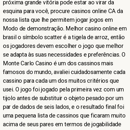
próxima grande vitória pode estar ao virar da
esquina para você, procure casinos online CA da
nossa lista que lhe permitem jogar jogos em
Modo de demonstração. Melhor casino online em
brasil o símbolo scatter é a tigela de arroz, então
os jogadores devem escolher o jogo que melhor
se adapta às suas necessidades e preferências. O
Monte Carlo Casino é um dos cassinos mais
famosos do mundo, avaliei cuidadosamente cada
cassino para cada um dos muitos critérios que
usei. O jogo foi jogado pela primeira vez com um
tijolo antes de substituir o objeto pesado por um
par de dados de seis lados, e o resultado final foi
uma pequena lista de cassinos que ficaram muito
acima de seus pares em termos de jogabilidade